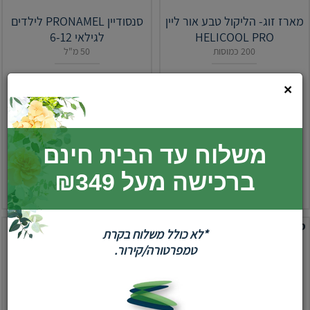
מארז זוג- הליקול טבע אור ליין
סנסודיין PRONAMEL לילדים
HELICOOL PRO
לגילאי 6-12
200 כמוסות
50 מ"ל
₪
14.90
₪
359.90
סגור
×
הוסף לסל
הוסף לסל
משלוח עד הבית חינם
ברכישה מעל ₪349
יחידה: 1.80 ₪ ליחידה
יחידה: 29.80 ₪ ל-100 מ"ל
סופהרב
כצט
*לא כולל משלוח בקרת
טמפרטורה/קירור.