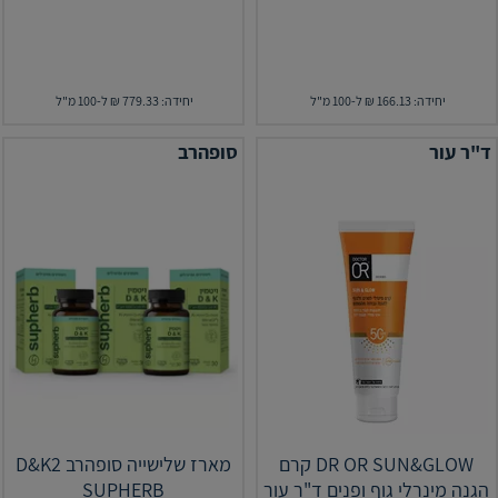
יחידה: 166.13 ₪ ל-100 מ"ל
יחידה: 779.33 ₪ ל-100 מ"ל
ד"ר עור
סופהרב
DR OR SUN&GLOW קרם
מארז שלישייה סופהרב D&K2
הגנה מינרלי גוף ופנים ד"ר עור
SUPHERB