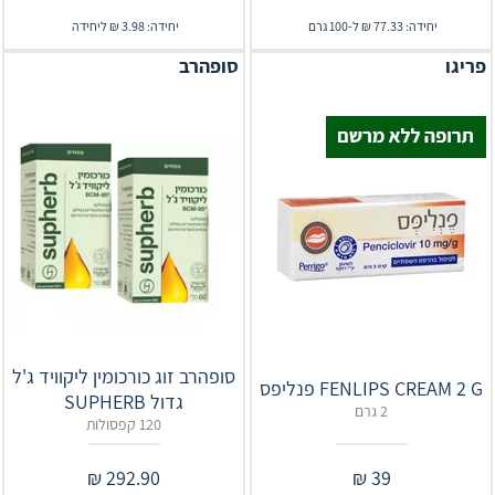
יחידה: 77.33 ₪ ל-100 גרם
יחידה: 3.98 ₪ ליחידה
פריגו
סופהרב
סופהרב זוג כורכומין ליקוויד ג'ל
FENLIPS CREAM 2 G פנליפס
גדול ‎SUPHERB‎‎
2 גרם
120 קפסולות
₪
292.90
₪
39