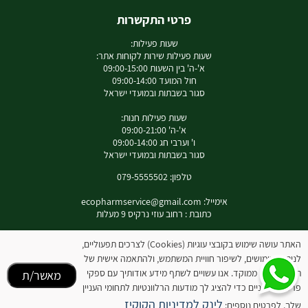
פרטי התקשרות
שעות פעילות:
שעות פעילות שירות לקוחות אתר:
א'-ה' בין השעות 09:00-15:00
חול המועד 09:00-14:00
סגור בשבתות ובמועדי ישראל
שעות פעילות חנות:
א'-ה' 09:00-21:00
ו' וערבי חג 09:00-14:00
סגור בשבתות ובמועדי ישראל
טלפון: 079-5555502
אימייל:
ecopharmservice@gmail.com
כתובת : רחוב עוזי נרקיס 9 מעלות
האתר עושה שימוש בקובצי עוגיות (Cookies) לצרכים תפעוליים,
לניתוח שימושים, לשיפור חוויית המשתמש, ולהתאמה אישית של
לאינסטגרם שלנו
תוכן ופרסום ממוקד. אנו עשויים לשתף מידע אודותיך עם ספקי
מאשר/ת
פרסום חיצוניים כדי להציג לך מודעות הרלוונטיות לתחומי העניין
המידע באתר זה אינו מהווה תחליף להיוועצות עם רופא או רוקח בטרם רכישת המוצר והתחלת
הטיפול בו. יש לעיין בעלון לצרכן לפני השימוש בתכשיר .
לינק למדיניות הקוקיז
שלך. לפרטים נוספים: