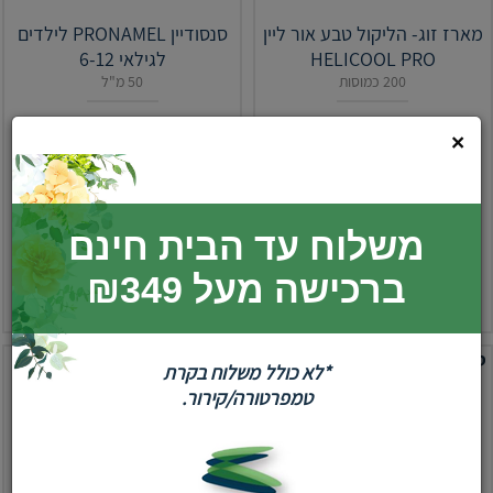
מארז זוג- הליקול טבע אור ליין
סנסודיין PRONAMEL לילדים
HELICOOL PRO
לגילאי 6-12
200 כמוסות
50 מ"ל
₪
14.90
₪
359.90
סגור
×
הוסף לסל
הוסף לסל
משלוח עד הבית חינם
ברכישה מעל ₪349
יחידה: 1.80 ₪ ליחידה
יחידה: 29.80 ₪ ל-100 מ"ל
סופהרב
כצט
*לא כולל משלוח בקרת
טמפרטורה/קירור.