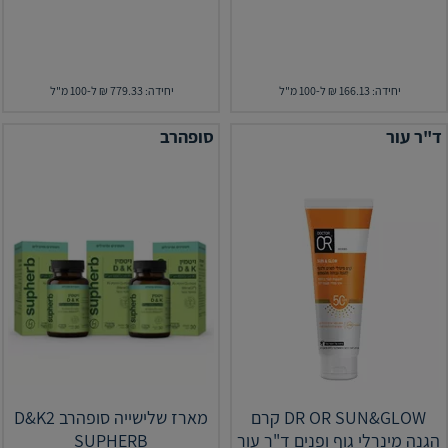
יחידה: 166.13 ₪ ל-100 מ"ל
יחידה: 779.33 ₪ ל-100 מ"ל
ד"ר עור
סופהרב
DR OR SUN&GLOW קרם
מארז שלישייה סופהרב D&K2
הגנה מינרלי גוף ופנים ד"ר עור
SUPHERB