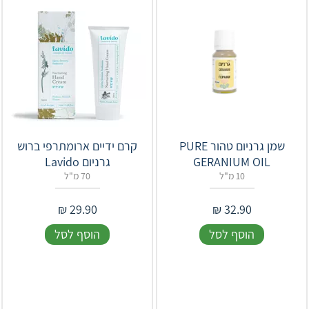
‎שמן גרניום טהור PURE
קרם ידיים ארומתרפי ברוש
GERANIUM OIL
גרניום Lavido
10 מ"ל
70 מ"ל
₪
29.90
₪
32.90
הוסף לסל
הוסף לסל