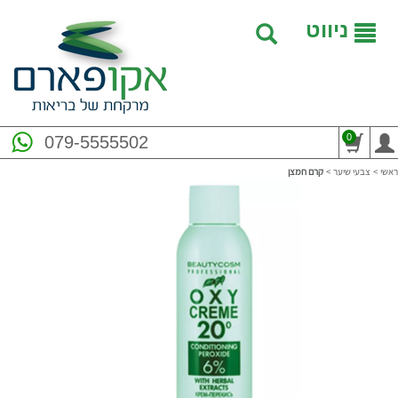
ניווט
0
079-5555502
ראשי
>
צבעי שיער
>
קרם חמצן