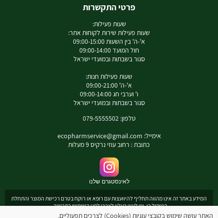
פרטי התקשרות
שעות פעילות:
שעות פעילות שירות לקוחות אתר:
א'-ה' בין השעות 09:00-15:00
חול המועד 09:00-14:00
סגור בשבתות ובמועדי ישראל
שעות פעילות חנות:
א'-ה' 09:00-21:00
ו' וערבי חג 09:00-14:00
סגור בשבתות ובמועדי ישראל
טלפון: 079-5555502
אימייל:
ecopharmservice@gmail.com
כתובת : רחוב עוזי נרקיס 9 מעלות
לאינסטגרם שלנו
המידע באתר זה אינו מהווה תחליף להיוועצות עם רופא או רוקח בטרם רכישת המוצר והתחלת
הטיפול בו. יש לעיין בעלון לצרכן לפני השימוש בתכשיר .
מומלץ להיוועץ עם רוקח בכל הנוגע למטרות ואופן השימוש , תופעות לוואי ואינטראקציה עם
האתר עושה שימוש בקובצי עוגיות (Cookies) לצרכים תפעוליים,