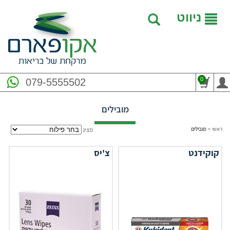
ניווט
0
079-5555502
מובילים
ראשי
>
מובילים
מציג
קוקידנט
צ'יס