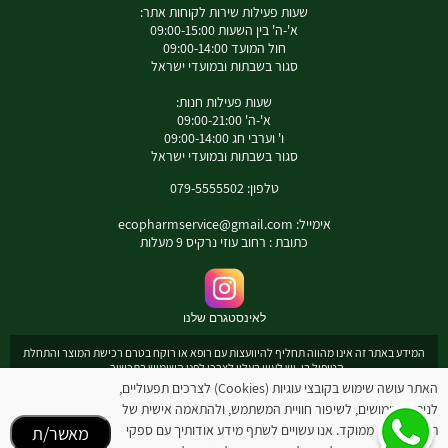
שעות פעילות שירות לקוחות אתר:
א'-ה' בין השעות 09:00-15:00
חול המועד 09:00-14:00
סגור בשבתות ובמועדי ישראל
שעות פעילות חנות:
א'-ה' 09:00-21:00
ו' וערבי חג 09:00-14:00
סגור בשבתות ובמועדי ישראל
טלפון: 079-5555502
אימייל:
ecopharmservice@gmail.com
כתובת : רחוב עוזי נרקיס 9 מעלות
לאינסטגרם שלנו
המידע באתר זה אינו מהווה תחליף להיוועצות עם רופא או רוקח בטרם רכישת המוצר והתחלת
הטיפול בו. יש לעיין בעלון לצרכן לפני השימוש בתכשיר .
מומלץ להיוועץ עם רוקח בכל הנוגע למטרות ואופן השימוש , תופעות לוואי ואינטראקציה עם
האתר עושה שימוש בקובצי עוגיות (Cookies) לצרכים תפעוליים,
תכשירים אחרים.
לניתוח שימושים, לשיפור חוויית המשתמש, ולהתאמה אישית של
המחירים בתוקף לרכישה באתר בלבד - להתייעצות עם רוקח: 0795555502
תוכן ופרסום ממוקד. אנו עשויים לשתף מידע אודותיך עם ספקי
מאשר/ת
ובנוסף כתובת דואר אלקטרוני
ecopharmservice@gmail.com