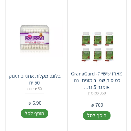
מארז שישייה- GranaGard
בלונס מקלות אוזניים תינוק
כמוסות שמן רימונים- ננו
50 יח
אומגה 5 גר...
50 יחידות
360 כמוסות
₪
6.90
₪
769
הוסף לסל
הוסף לסל