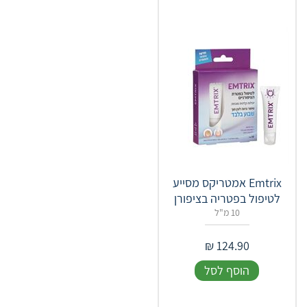
Emtrix אמטריקס מסייע
לטיפול בפטריה בציפורן
10 מ"ל
₪
124.90
הוסף לסל