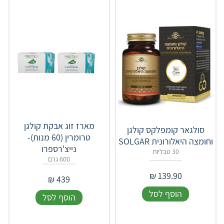
מארז זוג אבקת קולגן
סולגאר קומפלקס קולגן
טרומרין (60 מנות)-
וחומצה היאלורונית SOLGAR
נייצ'רספרו
30 טבליות
600 גרם
₪
139.90
₪
439
הוסף לסל
הוסף לסל