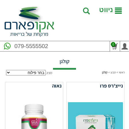
ניווט
0
079-5555502
קולגן
ראשי
>
טבע
>
קולגן
מציג
נייצ'רס פרו
נאוה