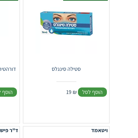
סטילה סינגלס
DURATEARS OINT. 3.5 GR דו
הוסף לסל
₪
19
הוסף 
ויטאמד
ד"ר פיש