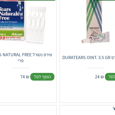
TEARS NATURAL FREE טיר
רהטירס
פרי
לסל
₪
24
הוסף לסל
₪
74
ר