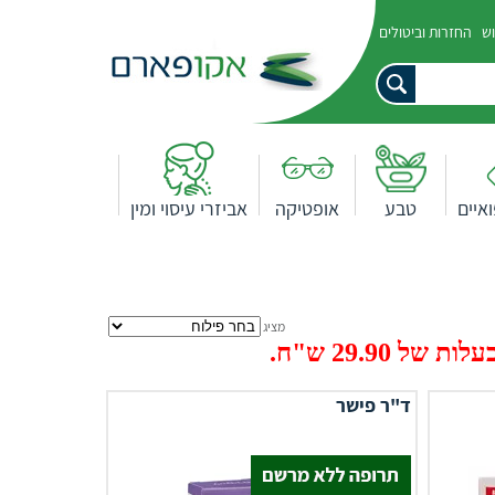
וש
החזרות וביטולים
איים
טבע
אופטיקה
אביזרי עיסוי ומין
מציג
29.9 ש"ח.
ד"ר פישר