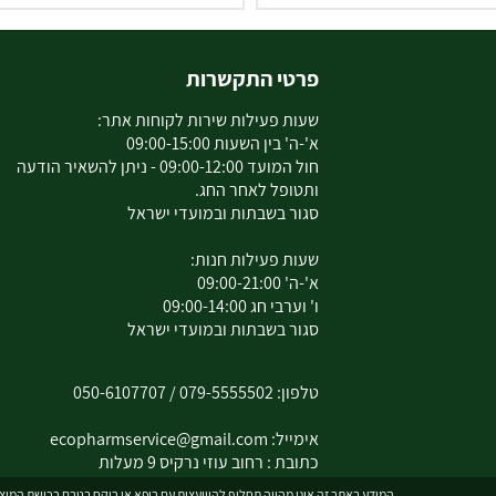
פרטי התקשרות
שעות פעילות שירות לקוחות אתר:
א'-ה' בין השעות 09:00-15:00
חול המועד 09:00-12:00 - ניתן להשאיר הודעה
ותטופל לאחר החג.
סגור בשבתות ובמועדי ישראל
שעות פעילות חנות:
א'-ה' 09:00-21:00
ו' וערבי חג 09:00-14:00
סגור בשבתות ובמועדי ישראל
טלפון:
079-5555502
/
050-6107707
אימייל:
ecopharmservice@gmail.com
כתובת : רחוב עוזי נרקיס 9 מעלות
המידע באתר זה אינו מהווה תחליף להיוועצות עם רופא או רוקח בטרם רכישת המוצר 