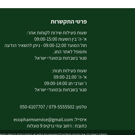
פרטי התקשרות
שעות פעילות שירות לקוחות אתר:
א'-ה' בין השעות 09:00-15:00
חול המועד 09:00-12:00 - ניתן להשאיר הודעה
ותטופל לאחר החג.
סגור בשבתות ובמועדי ישראל
שעות פעילות חנות:
א'-ה' 09:00-21:00
ו' וערבי חג 09:00-14:00
סגור בשבתות ובמועדי ישראל
טלפון:
079-5555502
/
050-6107707
אימייל:
ecopharmservice@gmail.com
כתובת : רחוב עוזי נרקיס 9 מעלות
המידע באתר זה אינו מהווה תחליף להיוועצות עם רופא או רוקח בטרם רכישת המוצר 