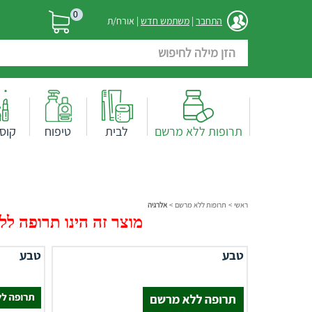
0
התחבר
|
משתמש חדש
| אורח/ת
תרופות ללא מרשם
לבית
טיפוח
קוס
ראשי
>
תרופות ללא מרשם
>
אלרגיה
מוצר זה הינו תרופה ללא
טבע
טבע