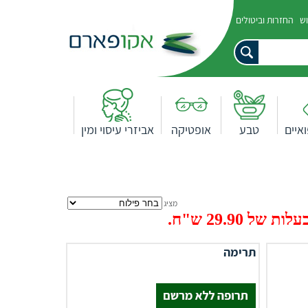
וש
החזרות וביטולים
איים
טבע
אופטיקה
אביזרי עיסוי ומין
מציג
29.9 ש"ח.
תרימה