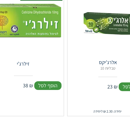
אלרג'יקס
זילרג'י
10 טבליות
הוסף לסל
₪
38
לסל
₪
23
יחידה: 2.30 ₪ ליחידה