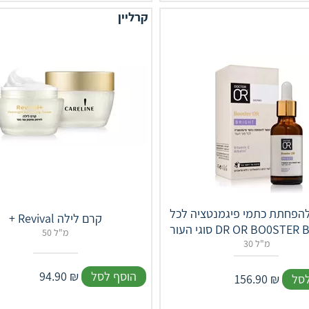
קרליין
הפחתת כתמי פיגמנטציה לכל
+ Revival קרם לילה
ר DR OR BO0STER BRIGHT
50 מ"ל
30 מ"ל
הוסף לסל
₪
94.90
לסל
₪
156.90