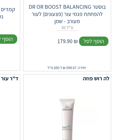
DR‎ ‎OR‎ ‎BOOST‎ ‎BALANCING בוסטר
קמדיס ק
להפחתת פגמי עור (פצעונים) לעור
נט
מעורב - שמן
30 מ"ל
הוסף 
הוסף לסל
₪
179.90
יחידה: 599.67 ₪ ל-100 מ"ל
לה רוש פוזה
ד"ר עור