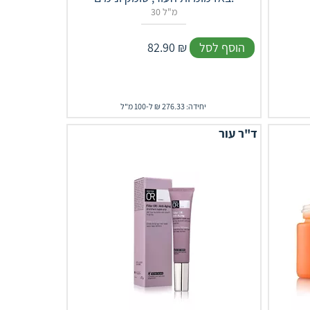
30 מ"ל
הוסף לסל
₪
82.90
יחידה: 276.33 ₪ ל-100 מ"ל
ד"ר עור