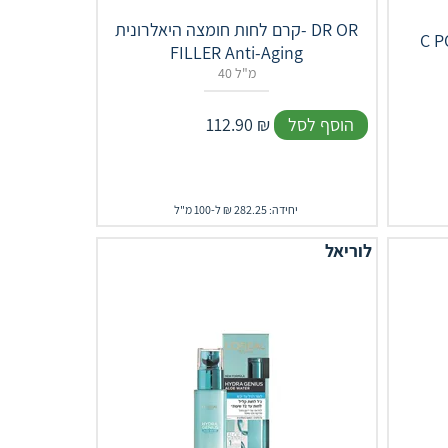
קרם לחות חומצה היאלרונית- DR OR
FILLER Anti-Aging
40 מ"ל
הוסף לסל
₪
112.90
יחידה: 282.25 ₪ ל-100 מ"ל
לוריאל