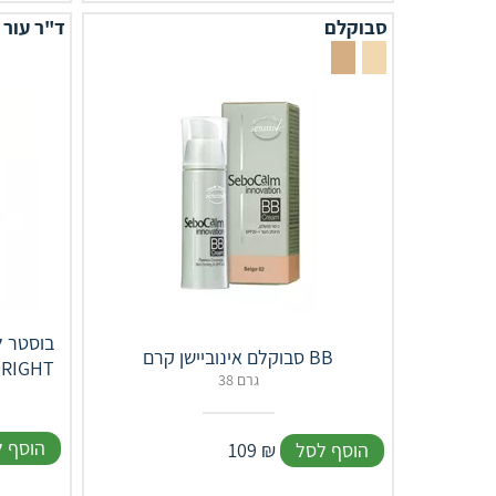
סבוקלם
ד"ר עור
בוסטר ל
סבוקלם אינוביישן קרם BB
סוגי העו
38 גרם
הוסף 
הוסף לסל
₪
109