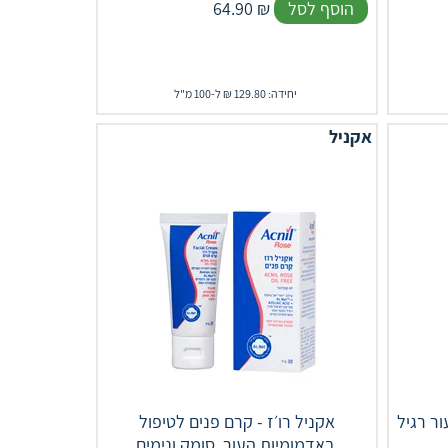
הוסף לסל
₪
64.90
יחידה: 129.80 ₪ ל-100 מ"ל
אקניל
ור רגיל
אקניל רו׳ז - קרם פנים לטיפול
באדמומיות העור, סומק ונימים.