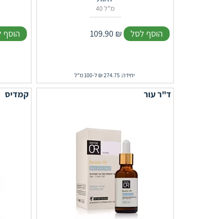
40 מ"ל
הוסף לסל
₪
109.90
הוסף 
יחידה: 274.75 ₪ ל-100 מ"ל
ד"ר עור
קמדיס