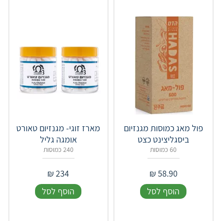
פול מאג כמוסות מגנזיום
מארז זוגי- מגנזיום טאורט
ביסגליצינט כצט
אומגה גליל
60 כמוסות
240 כמוסות
₪
234
₪
58.90
הוסף לסל
הוסף לסל