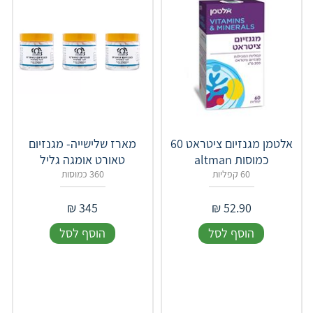
‏אלטמן מגנזיום ציטראט 60
מארז שלישייה- מגנזיום
כמוסות altman
טאורט אומגה גליל
60 קפליות
360 כמוסות
₪
345
₪
52.90
הוסף לסל
הוסף לסל