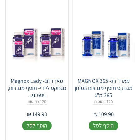
מארז זוג- MAGNOX 365
מארז זוג- Magnox Lady
מגנוקס תוסף מגנזיום במינון
מגנוקס ליידי- תוסף מגנזיום,
365 מ"ג
ויטמיני...
120 כמוסות
120 כמוסות
₪
149.90
₪
109.90
הוסף לסל
הוסף לסל