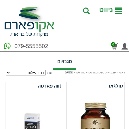
ניווט
0
079-5555502
מגנזיום
ראשי
>
טבע
>
ויטמינים ומינרלים
>
מינרלים
>
מגנזיום
מציג
סולגאר
נווה פארמה