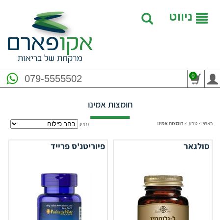
ניווט
0
079-5555502
חומצות אמינו
ראשי
>
טבע
>
חומצות אמינו
מציג
סולגאר
פיוריטנ'ס פרייד