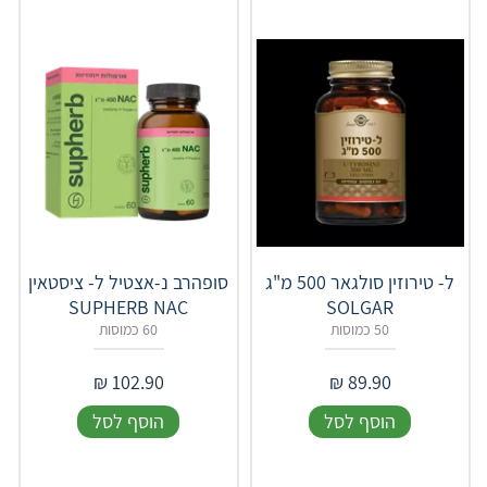
ל- טירוזין סולגאר 500 מ"ג
סופהרב נ-אצטיל ל- ציסטאין
SUPHERB NAC
SOLGAR
50 כמוסות
60 כמוסות
₪
102.90
₪
89.90
הוסף לסל
הוסף לסל