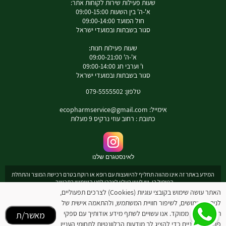
שעות פעילות שירות לקוחות אתר:
א'-ה' בין השעות 09:00-15:00
חול המועד 09:00-14:00
סגור בשבתות ובמועדי ישראל
שעות פעילות חנות:
א'-ה' 09:00-21:00
ו' וערבי חג 09:00-14:00
סגור בשבתות ובמועדי ישראל
טלפון: 079-5555502
אימייל:
ecopharmservice@gmail.com
כתובת : רחוב עוזי נרקיס 9 מעלות
לאינסטגרם שלנו
המידע באתר זה אינו מהווה תחליף להיוועצות עם רופא או רוקח בטרם רכישת המוצר והתחלת
הטיפול בו. יש לעיין בעלון לצרכן לפני השימוש בתכשיר .
מומלץ להיוועץ עם רוקח בכל הנוגע למטרות ואופן השימוש , תופעות לוואי ואינטראקציה עם
האתר עושה שימוש בקובצי עוגיות (Cookies) לצרכים תפעוליים,
תכשירים אחרים.
לניתוח שימושים, לשיפור חוויית המשתמש, ולהתאמה אישית של
המחירים בתוקף לרכישה באתר בלבד - להתייעצות עם רוקח: 0795555502
תוכן ופרסום ממוקד. אנו עשויים לשתף מידע אודותיך עם ספקי
מאשר/ת
ובנוסף כתובת דואר אלקטרוני
ecopharmservice@gmail.com
פרסום חיצוניים כדי להציג לך מודעות הרלוונטיות לתחומי העניין