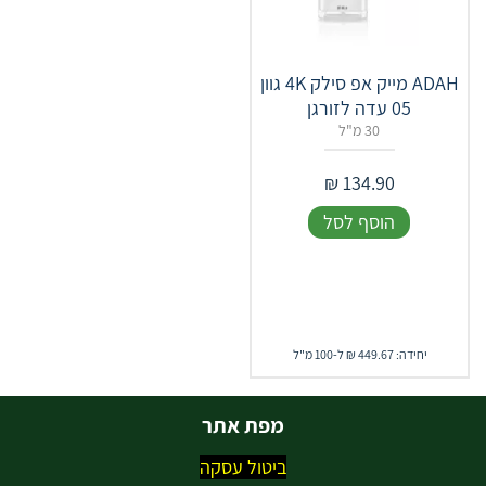
ADAH מייק אפ סילק 4K גוון
05 עדה לזורגן
30 מ"ל
₪
134.90
הוסף לסל
יחידה: 449.67 ₪ ל-100 מ"ל
מפת אתר
ביטול עסקה