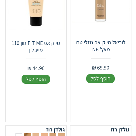
לוריאל מייק-אפ נוזלי טרו
מייק אפ FIT ME גוון 110
מאץ' ‎ ‎N‎6
מייבלין
₪
69.90
₪
44.90
הוסף לסל
הוסף לסל
גולדן רוז
גולדן רוז