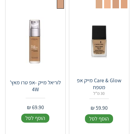
Care & Glow מייק אפ
לוריאל מייק -אפ טרו מאץ'
מטפח
4W
30 מ"ל
₪
69.90
₪
59.90
הוסף לסל
הוסף לסל