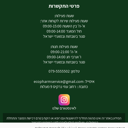
פרטי התקשרות
שעות פעילות:
שעות פעילות שירות לקוחות אתר:
א'-ה' בין השעות 09:00-15:00
חול המועד 09:00-14:00
סגור בשבתות ובמועדי ישראל
שעות פעילות חנות:
א'-ה' 09:00-21:00
ו' וערבי חג 09:00-14:00
סגור בשבתות ובמועדי ישראל
טלפון: 079-5555502
אימייל:
ecopharmservice@gmail.com
כתובת : רחוב עוזי נרקיס 9 מעלות
לאינסטגרם שלנו
המידע באתר זה אינו מהווה תחליף להיוועצות עם רופא או רוקח בטרם רכישת המוצר והתחלת
הטיפול בו. יש לעיין בעלון לצרכן לפני השימוש בתכשיר .
מומלץ להיוועץ עם רוקח בכל הנוגע למטרות ואופן השימוש , תופעות לוואי ואינטראקציה עם