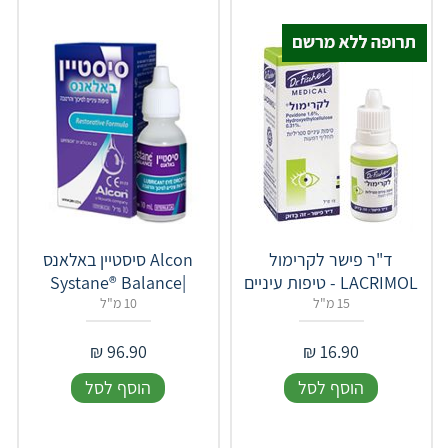
ד"ר פישר לקרימול
Alcon סיסטיין באלאנס
LACRIMOL - טיפות עיניים
|Systane® Balance
15 מ"ל
10 מ"ל
₪
96.90
₪
16.90
הוסף לסל
הוסף לסל