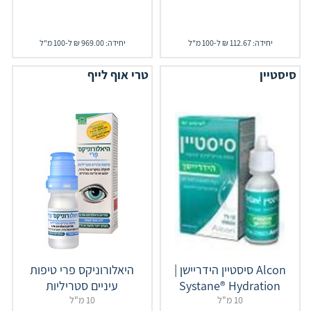
יחידה: 112.67 ₪ ל-100 מ"ל
יחידה: 969.00 ₪ ל-100 מ"ל
סיסטיין
טרי אוף לייף
Alcon סיסטיין הידריישן |
היאלורוניקס פרי טיפות
Systane® Hydration
עיניים סטריליות
10 מ"ל
10 מ"ל