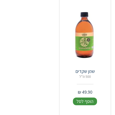
שמן שקדים
500 מ"ל
₪
49.90
הוסף לסל