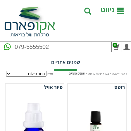
ניווט
0
079-5555502
שמנים אתריים
ראשי
>
טבע
>
צמחי ושמני מרפא
>
שמנים אתריים
מציג
רוטס
פיור אויל