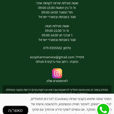
שעות פעילות שירות לקוחות אתר:
א'-ה' בין השעות 09:00-15:00
חול המועד 09:00-14:00
סגור בשבתות ובמועדי ישראל
שעות פעילות חנות:
א'-ה' 09:00-21:00
ו' וערבי חג 09:00-14:00
סגור בשבתות ובמועדי ישראל
טלפון: 079-5555502
אימייל:
ecopharmservice@gmail.com
כתובת : רחוב עוזי נרקיס 9 מעלות
לאינסטגרם שלנו
המידע באתר זה אינו מהווה תחליף להיוועצות עם רופא או רוקח בטרם רכישת המוצר והתחלת
הטיפול בו. יש לעיין בעלון לצרכן לפני השימוש בתכשיר .
מומלץ להיוועץ עם רוקח בכל הנוגע למטרות ואופן השימוש , תופעות לוואי ואינטראקציה עם
האתר עושה שימוש בקובצי עוגיות (Cookies) לצרכים תפעוליים,
תכשירים אחרים.
לניתוח שימושים, לשיפור חוויית המשתמש, ולהתאמה אישית של
המחירים בתוקף לרכישה באתר בלבד - להתייעצות עם רוקח: 0795555502
תוכן ופרסום ממוקד. אנו עשויים לשתף מידע אודותיך עם ספקי
מאשר/ת
ובנוסף כתובת דואר אלקטרוני
ecopharmservice@gmail.com