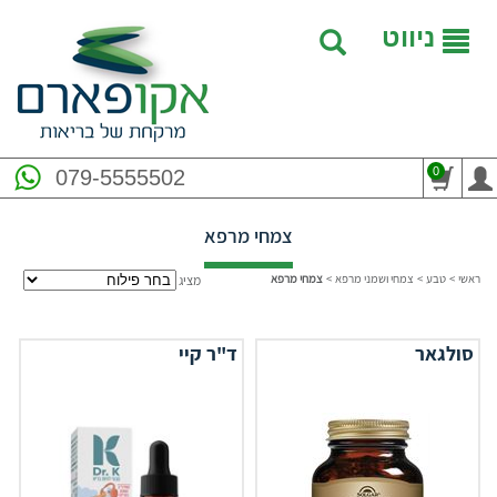
ניווט
0
079-5555502
צמחי מרפא
ראשי
>
טבע
>
צמחי ושמני מרפא
>
צמחי מרפא
מציג
סולגאר
ד"ר קיי