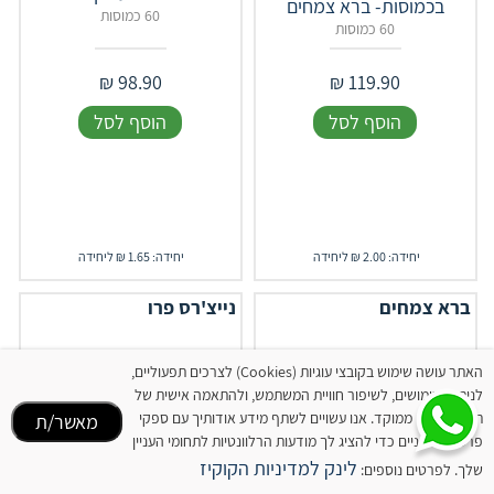
בכמוסות- ברא צמחים
60 כמוסות
60 כמוסות
₪
98.90
₪
119.90
הוסף לסל
הוסף לסל
יחידה: 2.00 ₪ ליחידה
יחידה: 1.65 ₪ ליחידה
ברא צמחים
נייצ'רס פרו
האתר עושה שימוש בקובצי עוגיות (Cookies) לצרכים תפעוליים,
לניתוח שימושים, לשיפור חוויית המשתמש, ולהתאמה אישית של
תוכן ופרסום ממוקד. אנו עשויים לשתף מידע אודותיך עם ספקי
מאשר/ת
פרסום חיצוניים כדי להציג לך מודעות הרלוונטיות לתחומי העניין
לינק למדיניות הקוקיז
שלך. לפרטים נוספים: