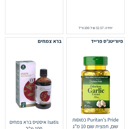
יחידה: 32.57 ₪ ל-100 מ"ל
פיוריטנ'ס פרייד
ברא צמחים
Puritan's Pride כמוסות
Isatis איסטיס ברא צמחים
שום, תמצית שום 10 מ"ג
100 מ"ל