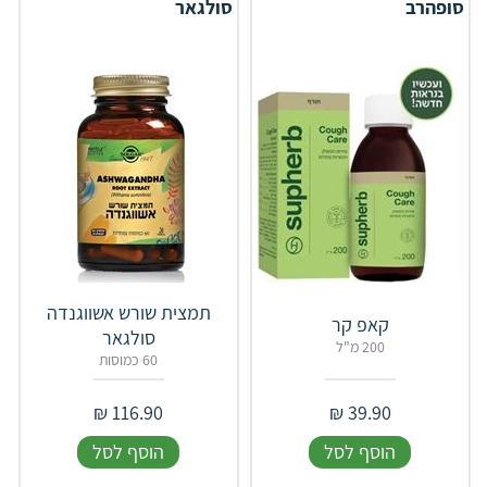
סופהרב
סולגאר
תמצית שורש אשווגנדה
קאפ קר
סולגאר
200 מ"ל
60 כמוסות
₪
116.90
₪
39.90
הוסף לסל
הוסף לסל