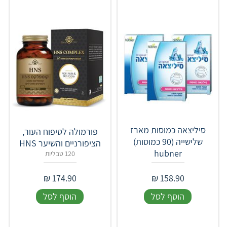
סיליצאה כמוסות מארז
פורמולה לטיפוח העור,
שלישייה (90 כמוסות)
הציפורניים והשיער HNS
hubner
120 טבליות
₪
174.90
₪
158.90
הוסף לסל
הוסף לסל