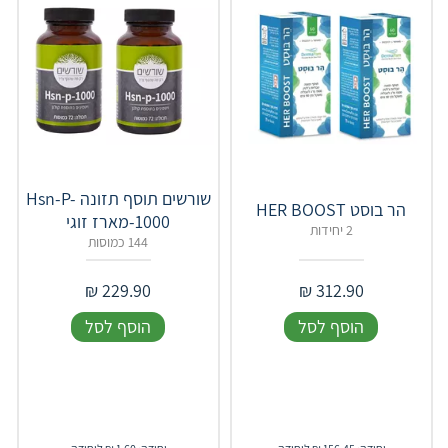
שורשים תוסף תזונה Hsn-P-
הר בוסט HER BOOST
1000-מארז זוגי
2 יחידות
144 כמוסות
₪
229.90
₪
312.90
הוסף לסל
הוסף לסל