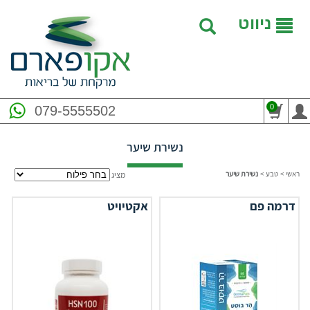
ניווט
0
079-5555502
נשירת שיער
ראשי
>
טבע
>
נשירת שיער
מציג
דרמה פם
אקטיויט