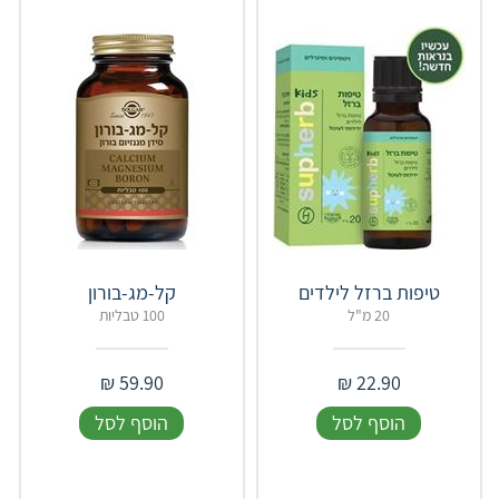
טיפות ברזל לילדים
קל-מג-בורון
20 מ"ל
100 טבליות
₪
59.90
₪
22.90
הוסף לסל
הוסף לסל