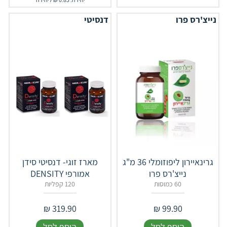
נייצ'רס פרו
דנסיטי
גרינאיירון ליפוזומלי 36 מ"ג
מארז זוגי- דנסיטי סידן
נייצ'רס פרו
אמורפי DENSITY
60 כמוסות
120 קפליות
₪
319.90
₪
99.90
הוסף לסל
הוסף לסל