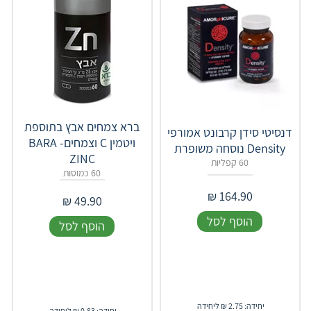
ברא צמחים אבץ בתוספת
דנסיטי סידן קרבונט אמורפי
ויטמין C וצמחים- BARA
Density נוסחה משופרת
ZINC
60 קפליות
60 כמוסות
₪
164.90
₪
49.90
הוסף לסל
הוסף לסל
יחידה: 2.75 ₪ ליחידה
יחידה: 0.83 ₪ ליחידה