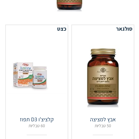
סולגאר
כצט
אבץ למציצה
קלציצ'ו D3 תפוז
50 טבליות
60 טבליות