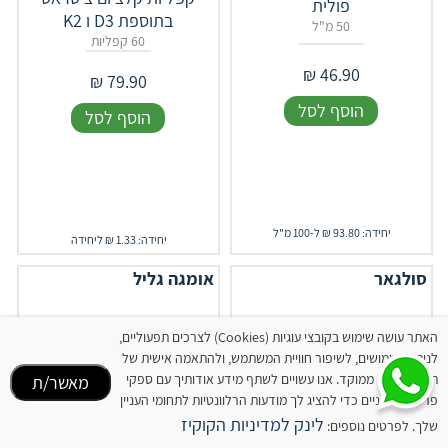
פולית
בתוספת D3 ו K2
50 מ"ל
60 קפליות
₪
46.90
₪
79.90
הוסף לסל
הוסף לסל
יחידה: 93.80 ₪ ל-100 מ"ל
יחידה: 1.33 ₪ ליחידה
סולגאר
אומגה גליל
האתר עושה שימוש בקובצי עוגיות (Cookies) לצרכים תפעוליים,
לניתוח שימושים, לשיפור חוויית המשתמש, ולהתאמה אישית של
תוכן ופרסום ממוקד. אנו עשויים לשתף מידע אודותיך עם ספקי
מאשר/ת
פרסום חיצוניים כדי להציג לך מודעות הרלוונטיות לתחומי העניין
לינק למדיניות הקוקיז
שלך. לפרטים נוספים: