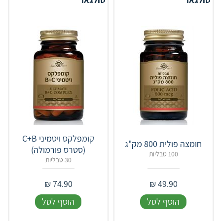
קומפלקס ויטמיני C+B
חומצה פולית 800 מק"ג
(סטרס פורמולה)
100 טבליות
30 טבליות
₪
74.90
₪
49.90
הוסף לסל
הוסף לסל