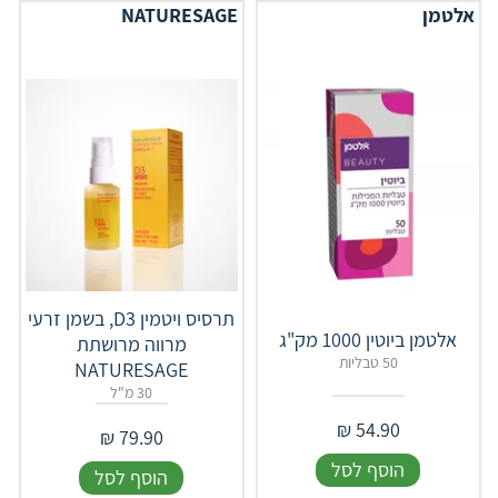
אלטמן
NATURESAGE
‎תרסיס ויטמין D3, בשמן זרעי
אלטמן ביוטין 1000 מק"ג
מרווה מרושתת
50 טבליות
NATURESAGE
30 מ"ל
₪
54.90
₪
79.90
הוסף לסל
הוסף לסל