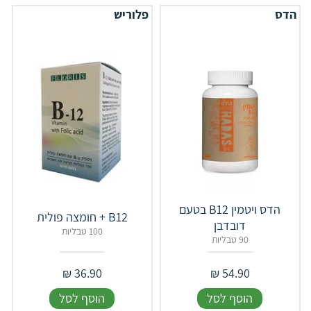
הדס
פלוריש
הדס ויטמין B12 בטעם
B12 + חומצה פולית
דובדבן
100 טבליות
90 טבליות
₪
36.90
₪
54.90
הוסף לסל
הוסף לסל