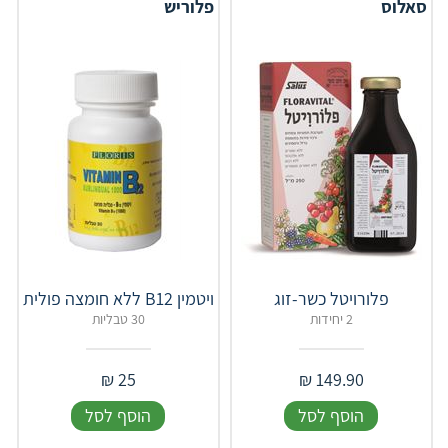
סאלוס
פלוריש
פלורויטל כשר-זוג
ויטמין B12 ללא חומצה פולית
2 יחידות
30 טבליות
₪
25
₪
149.90
הוסף לסל
הוסף לסל