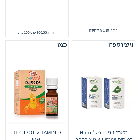
יחידה: 1.10 ₪ ליחידה
יחידה: 266.33 ₪ ל-100 מ"ל
נייצ'רס פרו
כצט
מארז זוגי- Natur'sPro
‎TIPTIPOT‎ ‎VITAMIN‎ ‎D‎
כמוסות ויטמין K2 נייצ'רספרו
‎20‎ML