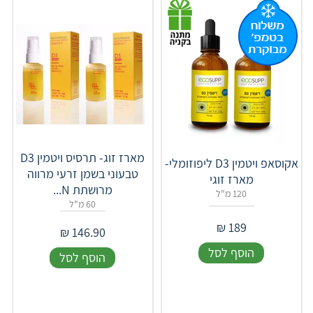
מארז זוג- תרסיס ויטמין D3
אקוסאפ ויטמין D3 ליפוזומלי-
טבעוני בשמן זרעי מרווה
מארז זוגי
מרושתת N...
120 מ"ל
60 מ"ל
₪
189
₪
146.90
הוסף לסל
הוסף לסל