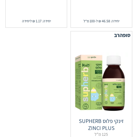
יחידה: 46.58 ₪ ל-100 מ"ל
יחידה: 1.17 ₪ ליחידה
סופהרב
זינקי פלוס ‎‎‎SUPHERB‎
‎ZINCI‎ ‎PLUS
125 מ"ל