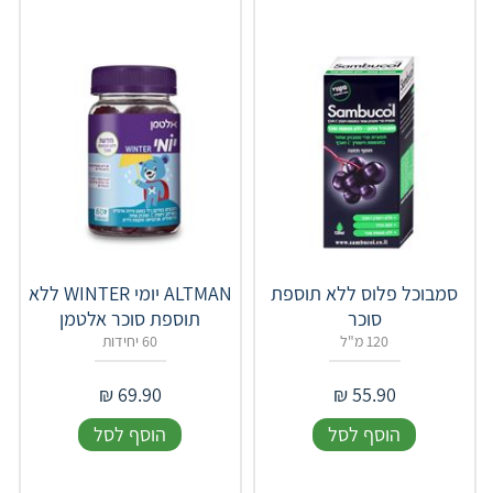
סמבוכל פלוס ללא תוספת
‎ ALTMAN‎יומי WINTER ללא
סוכר
תוספת סוכר אלטמן
120 מ"ל
60 יחידות
₪
69.90
₪
55.90
הוסף לסל
הוסף לסל