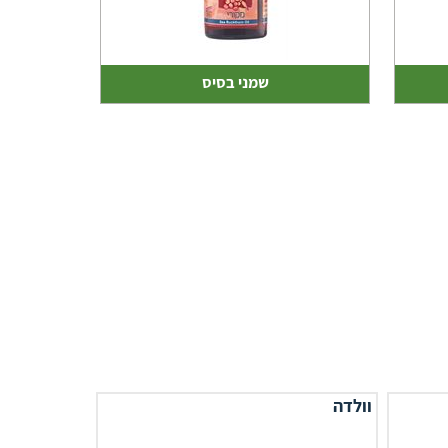
שמני בסיס
וולדה