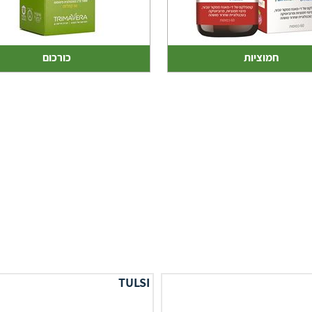
חמוציות
כורכום
TULSI