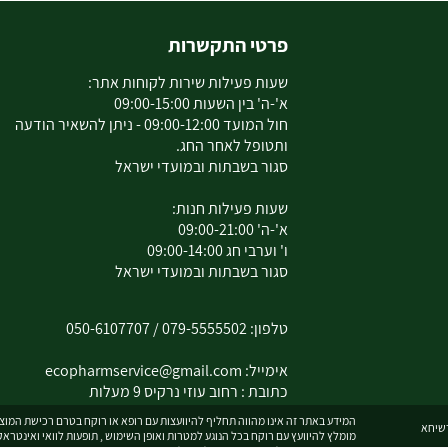
פרטי התקשרות
שעות פעילות שירות לקוחות אתר:
א'-ה' בין השעות 09:00-15:00
חול המועד 09:00-12:00 - ניתן להשאיר הודעה
ותטופל לאחר החג.
סגור בשבתות ובמועדי ישראל
שעות פעילות חנות:
א'-ה' 09:00-21:00
ו' וערבי חג 09:00-14:00
סגור בשבתות ובמועדי ישראל
טלפון:
079-5555502
/
050-6107707
אימייל:
ecopharmservice@gmail.com
כתובת : רחוב עוזי נרקיס 9 מעלות
המידע באתר זה אינו מהווה תחליף להיוועצות עם רופא או רוקח בטרם רכישת המוצר 
מומלץ להיוועץ עם רוקח בכל הנוגע למטרות ואופן השימוש , תופעות לוואי ואינטרא