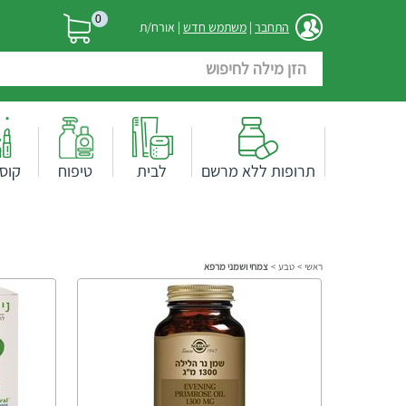
0
התחבר
|
משתמש חדש
| אורח/ת
תרופות ללא מרשם
לבית
טיפוח
קוס
ראשי
>
טבע
>
צמחי ושמני מרפא