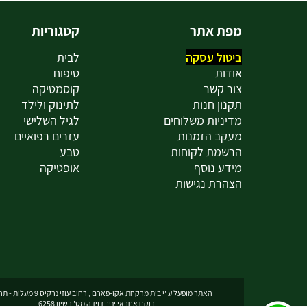
מפת אתר
קטגוריות
ביטול עסקה
לבית
אודות
טיפוח
צור קשר
קוסמטיקה
תקנון חנות
לתינוק ולילד
מדיניות משלוחים
לגיל השלישי
מעקב הזמנות
עזרים רפואיים
הרשמת לקוחות
טבע
מידע נוסף
אופטיקה
הצהרת נגישות
האתר מופעל ע"י בית מרקחת אקו-פארם , רחוב עוזי נרקיס 9 מעלות - תרשיחא
רוקח אחראי יניב דוידה מס' רשיון 6258