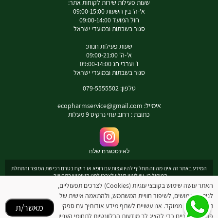
שעות פעילות שירות לקוחות אתר:
א'-ה' בין השעות 09:00-15:00
חול המועד 09:00-14:00
סגור בשבתות ובמועדי ישראל
שעות פעילות חנות:
א'-ה' 09:00-21:00
ו' וערבי חג 09:00-14:00
סגור בשבתות ובמועדי ישראל
טלפון: 079-5555502
אימייל:
ecopharmservice@gmail.com
כתובת : רחוב עוזי נרקיס 9 מעלות
לאינסטגרם שלנו
המידע באתר זה אינו מהווה תחליף להיוועצות עם רופא או רוקח בטרם רכישת המוצר והתחלת
הטיפול בו. יש לעיין בעלון לצרכן לפני השימוש בתכשיר .
מומלץ להיוועץ עם רוקח בכל הנוגע למטרות ואופן השימוש , תופעות לוואי ואינטראקציה עם
האתר עושה שימוש בקובצי עוגיות (Cookies) לצרכים תפעוליים,
תכשירים אחרים.
לניתוח שימושים, לשיפור חוויית המשתמש, ולהתאמה אישית של
המחירים בתוקף לרכישה באתר בלבד - להתייעצות עם רוקח: 0795555502
תוכן ופרסום ממוקד. אנו עשויים לשתף מידע אודותיך עם ספקי
מאשר/ת
ובנוסף כתובת דואר אלקטרוני
ecopharmservice@gmail.com
פרסום חיצוניים כדי להציג לך מודעות הרלוונטיות לתחומי העניין