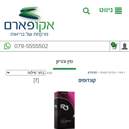
ניווט
0
079-5555502
מין והריון
ראשי
>
עזרים רפואיים
>
מין והריון
מציג
קונדומים
[7]