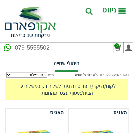
ניווט
0
079-5555502
חיתולי שחייה
ראשי
>
לתינוק ולילד
>
חיתולים
>
חיתולי שחייה
מציג
לקוח/ה יקר/ה פריט זה ניתן לשלוח רק במשלוח עד
הבית/איסוף עצמי מהחנות
האגיס
האגיס