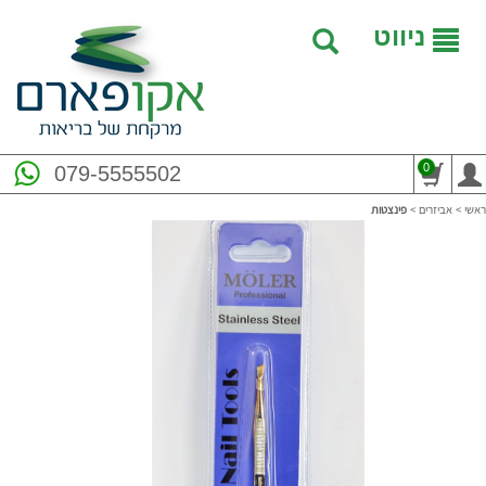
ניווט
0
079-5555502
ראשי
>
אביזרים
>
פינצטות