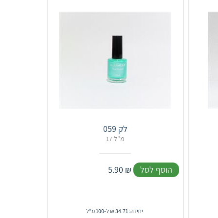
לק 059
17 מ"ל
הוסף לסל
₪
5.90
יחידה: 34.71 ₪ ל-100 מ"ל