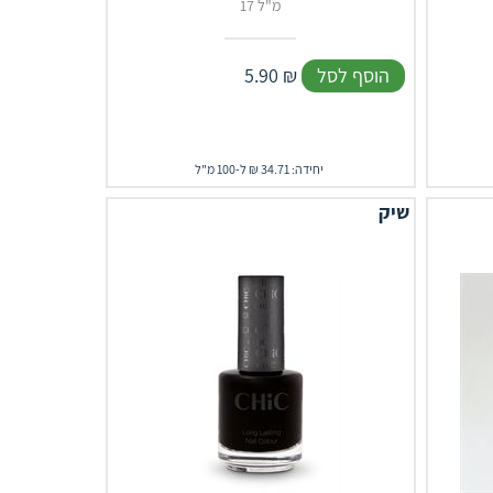
17 מ"ל
הוסף לסל
₪
5.90
יחידה: 34.71 ₪ ל-100 מ"ל
שיק