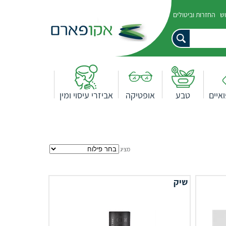
וש
החזרות וביטולים
איים
טבע
אופטיקה
אביזרי עיסוי ומין
מציג
שיק