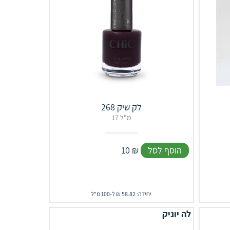
לק שיק 268
17 מ"ל
הוסף לסל
₪
10
יחידה: 58.82 ₪ ל-100 מ"ל
לה יוניק