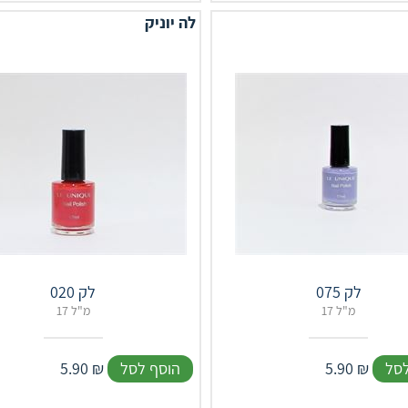
לה יוניק
לק 075
לק 020
17 מ"ל
17 מ"ל
לסל
₪
5.90
הוסף לסל
₪
5.90