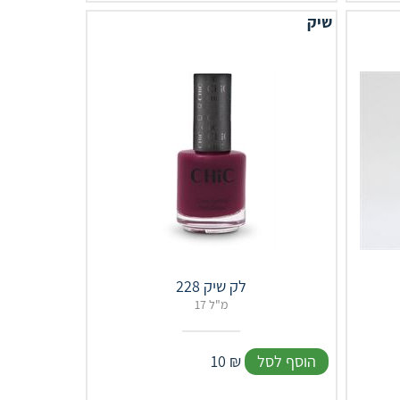
שיק
לק שיק 228
17 מ"ל
הוסף לסל
₪
10