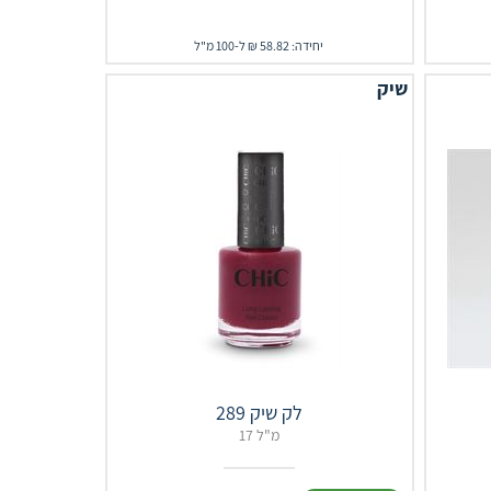
יחידה: 58.82 ₪ ל-100 מ"ל
שיק
לק שיק 289
17 מ"ל