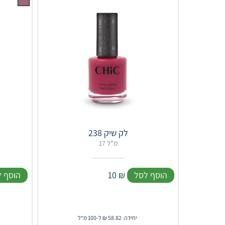
לק שיק 238
17 מ"ל
הוסף לסל
₪
10
הוסף 
יחידה: 58.82 ₪ ל-100 מ"ל