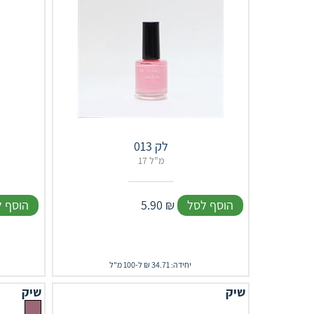
לק 013
17 מ"ל
הוסף לסל
₪
5.90
הוסף 
יחידה: 34.71 ₪ ל-100 מ"ל
שיק
שיק