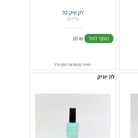
לק שיק 32
17 מ"ל
הוסף לסל
₪
10
יחידה: 58.82 ₪ ל-100 מ"ל
לה יוניק