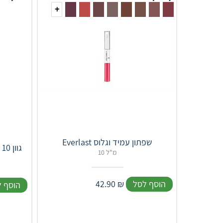
+
Everlast שפתון עמיד וגלוס
גולדן רוז שפתון עמיד מט INK גוון 10
10 מ"ל
הוסף לסל
₪
42.90
הוסף 