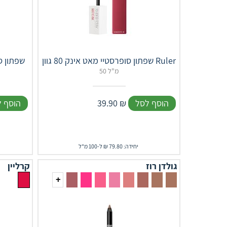
שפתון סופרסטיי מאט אינק 80 גוון Ruler
COLOR RICHE ש
50 מ"ל
הוסף לסל
₪
39.90
הוסף 
יחידה: 79.80 ₪ ל-100 מ"ל
גולדן רוז
קרליין
+