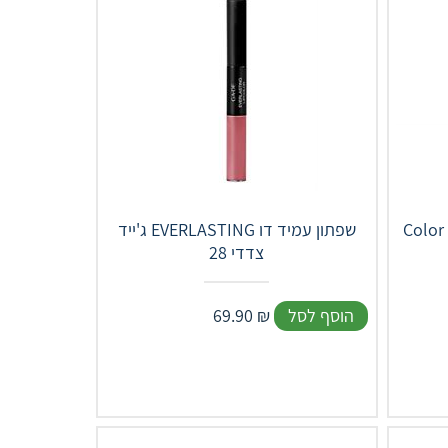
ג'ייד EVERLASTING שפתון עמיד דו
צדדי 28
הוסף לסל
₪
69.90