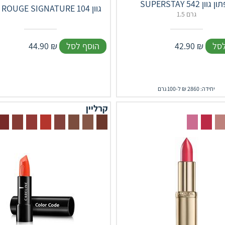
SUP שפתון גוון 542
שפתון ‎ROUGE‎ ‎SIGNATURE‎ גוון 104
1.5 גרם
לסל
₪
42.90
הוסף לסל
₪
44.90
יחידה: 2860 ₪ ל-100 גרם
קרליין