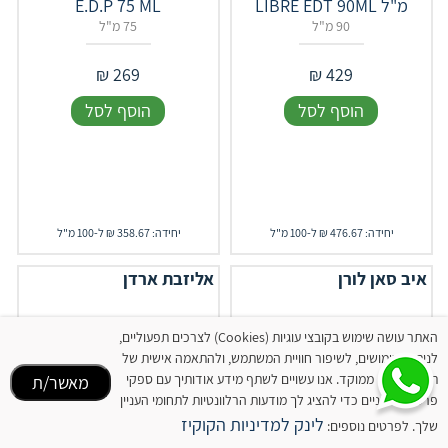
מ"ל ‎LIBRE‎ ‎EDT‎ ‎90‎ML
E.D.P 75 ML
90 מ"ל
75 מ"ל
₪
269
₪
429
הוסף לסל
הוסף לסל
יחידה: 476.67 ₪ ל-100 מ"ל
יחידה: 358.67 ₪ ל-100 מ"ל
איב סאן לורן
אליזבת ארדן
האתר עושה שימוש בקובצי עוגיות (Cookies) לצרכים תפעוליים,
לניתוח שימושים, לשיפור חוויית המשתמש, ולהתאמה אישית של
תוכן ופרסום ממוקד. אנו עשויים לשתף מידע אודותיך עם ספקי
מאשר/ת
פרסום חיצוניים כדי להציג לך מודעות הרלוונטיות לתחומי העניין
לינק למדיניות הקוקיז
שלך. לפרטים נוספים: