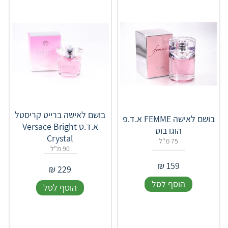
בושם לאישה ברייט קריסטל
בושם לאישה FEMME א.ד.פ
א.ד.ט Versace Bright
הוגו בוס
Crystal
75 מ"ל
90 מ"ל
₪
159
₪
229
הוסף לסל
הוסף לסל