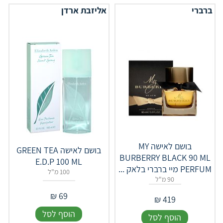
ברברי
אליזבת ארדן
בושם לאישה MY
בושם לאישה GREEN TEA
BURBERRY BLACK 90 ML
E.D.P 100 ML
PERFUM מיי ברברי בלאק ...
100 מ"ל
90 מ"ל
₪
69
₪
419
הוסף לסל
הוסף לסל