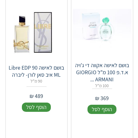
בושם לאישה אקווה די ג'ויה
בושם לאישה Libre EDP 90
א.ד.פ 100 מ"ל GIORGIO
ML איב סאן לורן- ליברה
ARMANI ...
90 מ"ל
100 מ"ל
₪
489
₪
369
הוסף לסל
הוסף לסל