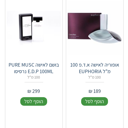
אופוריה לאישה א.ד.פ 100
בושם לאישה PURE MUSC
מ"ל EUPHORIA
E.D.P 100ML נרסיסו
100 מ"ל
100 מ"ל
₪
299
₪
189
הוסף לסל
הוסף לסל