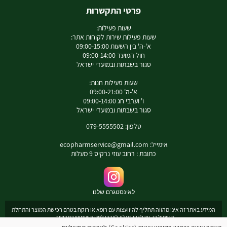
פרטי התקשרות
שעות פעילות:
שעות פעילות שירות לקוחות אתר:
א'-ה' בין השעות 09:00-15:00
חול המועד 09:00-14:00
סגור בשבתות ובמועדי ישראל
שעות פעילות חנות:
א'-ה' 09:00-21:00
ו' וערבי חג 09:00-14:00
סגור בשבתות ובמועדי ישראל
טלפון: 079-5555502
אימייל:
ecopharmservice@gmail.com
כתובת : רחוב עוזי נרקיס 9 מעלות
לאינסטגרם שלנו
המידע באתר זה אינו מהווה תחליף להיוועצות עם רופא או רוקח בטרם רכישת המוצר והתחלת
הטיפול בו. יש לעיין בעלון לצרכן לפני השימוש בתכשיר .
מומלץ להיוועץ עם רוקח בכל הנוגע למטרות ואופן השימוש , תופעות לוואי ואינטראקציה עם