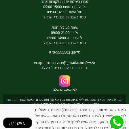
שעות פעילות שירות לקוחות אתר:
א'-ה' בין השעות 09:00-15:00
חול המועד 09:00-14:00
סגור בשבתות ובמועדי ישראל
שעות פעילות חנות:
א'-ה' 09:00-21:00
ו' וערבי חג 09:00-14:00
סגור בשבתות ובמועדי ישראל
טלפון: 079-5555502
אימייל:
ecopharmservice@gmail.com
כתובת : רחוב עוזי נרקיס 9 מעלות
לאינסטגרם שלנו
המידע באתר זה אינו מהווה תחליף להיוועצות עם רופא או רוקח בטרם רכישת המוצר והתחלת
הטיפול בו. יש לעיין בעלון לצרכן לפני השימוש בתכשיר .
מומלץ להיוועץ עם רוקח בכל הנוגע למטרות ואופן השימוש , תופעות לוואי ואינטראקציה עם
האתר עושה שימוש בקובצי עוגיות (Cookies) לצרכים תפעוליים,
תכשירים אחרים.
לניתוח שימושים, לשיפור חוויית המשתמש, ולהתאמה אישית של
המחירים בתוקף לרכישה באתר בלבד - להתייעצות עם רוקח: 0795555502
תוכן ופרסום ממוקד. אנו עשויים לשתף מידע אודותיך עם ספקי
מאשר/ת
ובנוסף כתובת דואר אלקטרוני
ecopharmservice@gmail.com
פרסום חיצוניים כדי להציג לך מודעות הרלוונטיות לתחומי העניין