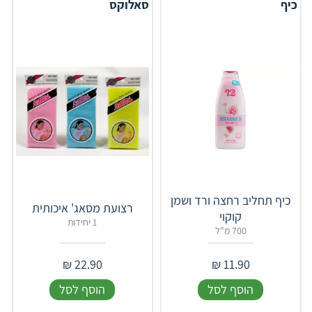
כיף
סאלוקס
כיף תחליב רחצה ורד ושמן
רצועת מסאג' איכותית
קוקוי
1 יחידות
700 מ"ל
₪
22.90
₪
11.90
הוסף לסל
הוסף לסל