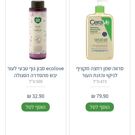
סרווה שמן רחצה מקציף
‎ecolove סבון גוף טבעי לעור
לניקוי והזנת העור
יבש מהסדרה הסגולה
473 מ"ל
500 מ"ל
₪
32.90
₪
79.90
הוסף לסל
הוסף לסל