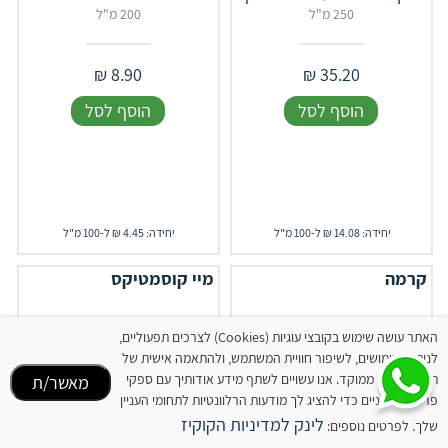
250 מ"ל
200 מ"ל
₪
8.90
₪
35.20
הוסף לסל
הוסף לסל
יחידה: 14.08 ₪ ל-100 מ"ל
יחידה: 4.45 ₪ ל-100 מ"ל
קרמה
מיי קוסמטיקס
האתר עושה שימוש בקובצי עוגיות (Cookies) לצרכים תפעוליים,
לניתוח שימושים, לשיפור חוויית המשתמש, ולהתאמה אישית של
תוכן ופרסום ממוקד. אנו עשויים לשתף מידע אודותיך עם ספקי
מאשר/ת
פרסום חיצוניים כדי להציג לך מודעות הרלוונטיות לתחומי העניין
לינק למדיניות הקוקיז
שלך. לפרטים נוספים: