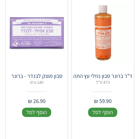
ד"ר ברונר סבון נוזלי עץ התה
סבון מוצק לבנדר - ברונר
473 מ"ל
140 גרם
₪
26.90
₪
59.90
הוסף לסל
הוסף לסל