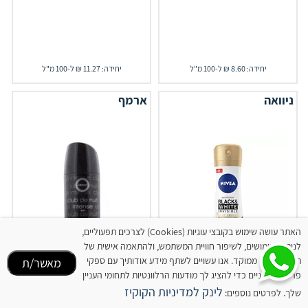
יחידה: 8.60 ₪ ל-100 מ"ל
יחידה: 11.27 ₪ ל-100 מ"ל
ניוואה
ארמף
האתר עושה שימוש בקובצי עוגיות (Cookies) לצרכים תפעוליים,
לניתוח שימושים, לשיפור חוויית המשתמש, ולהתאמה אישית של
תוכן ופרסום ממוקד. אנו עשויים לשתף מידע אודותיך עם ספקי
מאשר/ת
פרסום חיצוניים כדי להציג לך מודעות הרלוונטיות לתחומי העניין
לינק למדיניות הקוקיז
‎NIVEA‎ ‎ דאודורנט ספריי
שלך. לפרטים נוספים:
דאודורנט קלאב דה נואי