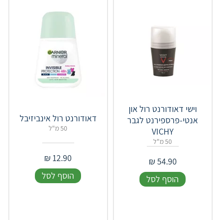
וישי דאודורנט רול און
דאודורנט רול אינביזיבל
אנטי-פרספירנט לגבר
50 מ"ל
VICHY
50 מ"ל
₪
12.90
₪
54.90
הוסף לסל
הוסף לסל