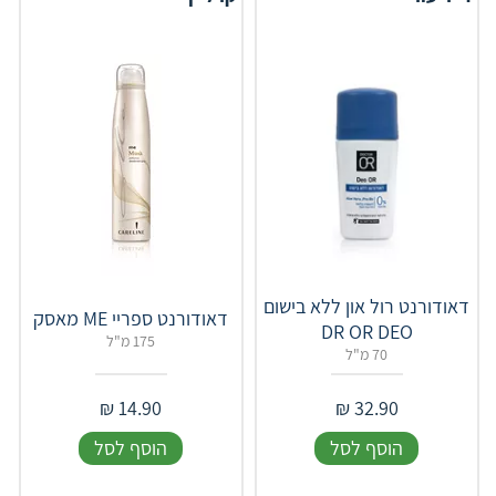
דאודורנט רול און ללא בישום
דאודורנט ספריי ME מאסק
DR OR DEO
175 מ"ל
70 מ"ל
₪
14.90
₪
32.90
הוסף לסל
הוסף לסל