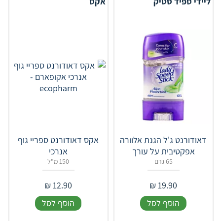
ליידי ספיד סטיק
אקס
דאודורנט ג'ל הגנת אלוורה
אקס דאודורנט ספריי גוף
אפקטיבית על עורך
אנרכי
65 גרם
150 מ"ל
₪
12.90
₪
19.90
הוסף לסל
הוסף לסל