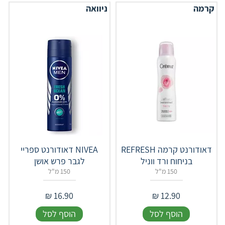
קרמה
ניוואה
דאודורנט קרמה REFRESH
NIVEA דאודורנט ספריי
בניחוח ורד ווניל
לגבר פרש אושן
150 מ"ל
150 מ"ל
₪
16.90
₪
12.90
הוסף לסל
הוסף לסל