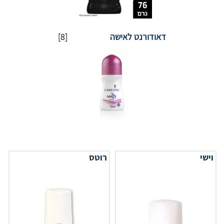
דאודורנט לאישה
[8]
וישי
רוטס