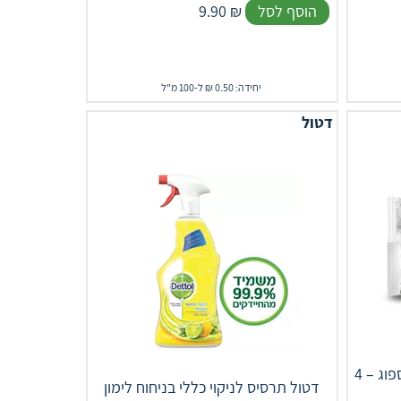
הוסף לסל
₪
9.90
יחידה: 0.50 ₪ ל-100 מ"ל
דטול
סנו סושי כריות ניקוי לשבת ללא ספוג – 4
דטול תרסיס לניקוי כללי בניחוח לימון