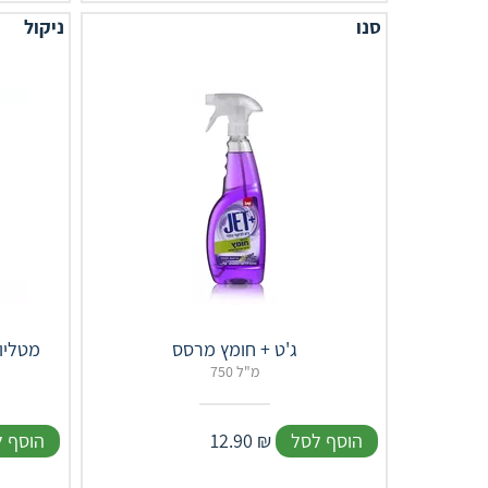
סנו
ניקול
ג'ט + חומץ מרסס
מטליו
750 מ"ל
הוסף לסל
₪
12.90
הוסף 