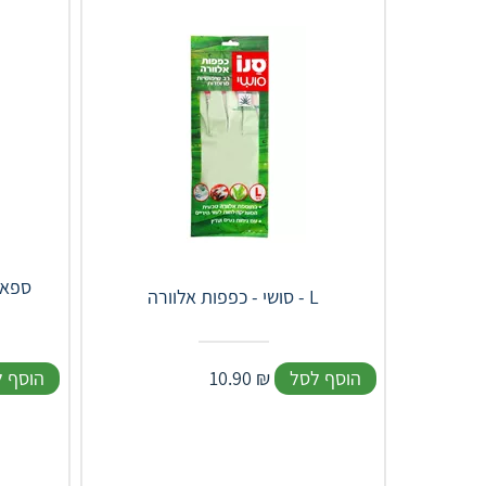
ספאר
סושי - כפפות אלוורה - L
הוסף לסל
₪
10.90
הוסף 