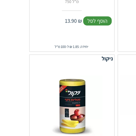
750 מ"ל
הוסף לסל
₪
13.90
יחידה: 1.85 ₪ ל-100 מ"ל
ניקול