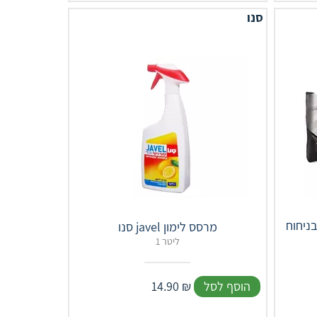
סנו
בניחוח
סנו javel מרסס לימון
1 ליטר
הוסף לסל
₪
14.90