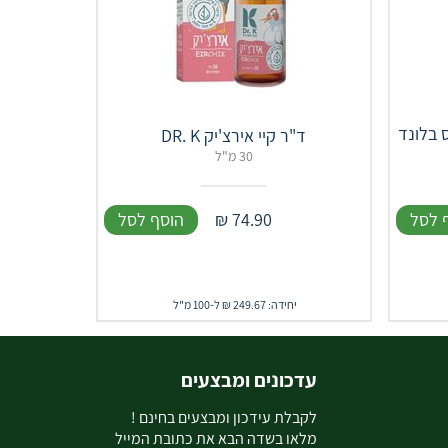
 בלונד
​ד"ר קיי אירצ'יק DR. K
30 מ"ל
 לסל
74.90
₪
הוסף לסל
יחידה: 249.67 ₪ ל-100 מ"ל
עדכונים ומבצעים
ל
קבלת עידכון ומבצעים בחינם !
מלאו בשדה הבא את כתובת המייל