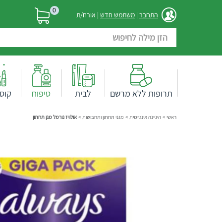
0
התחבר
|
משתמש חדש
| אורח/ת
תרופות ללא מרשם
לבית
טיפוח
קוס
ראשי
>
היגיינה אינטימית
>
מגני תחתון ותחבושות
>
אולוויז נורמל מגן תחתון