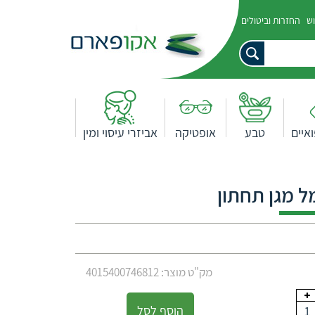
וש
החזרות וביטולים
איים
טבע
אופטיקה
אביזרי עיסוי ומין
מל מגן תחתון
מק"ט מוצר: 4015400746812
הוסף לסל
1