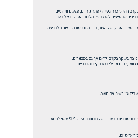
רב חולי סוכרת נטייה לפתח גירויים, פצעים וזיהומים
 מרכיבים שמסייעים לשמור על הלחות הטבעית של העור,
pH שלו דומה לזו של העור- 3.5, מה שמסייע במניעת גירויים ושמירה על האיזון הטבעי של העור, תכונה זו חשובה במיוחד למניעה
פוצה בעיקר בקרב ילדים אך גם במבוגרים.
צוואר,ידיים וקפלי המרפקים והברכיים.
גרים ומייבשים את העור.
(Sodium Lauryl Sulfate) SLS הוא למעשה חומר פעיל מקציף המצוי בסבונים, שמפו, משחות שיניים ומוצרי טואלטיקה שונים, ומשמש בין היתר גם להסרת שומנים מהעור. בשל תכונותיו אלה- SLS עשוי לפגוע