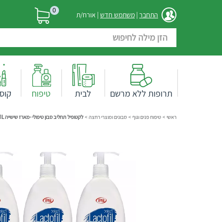
0
התחבר
|
משתמש חדש
| אורח/ת
תרופות ללא מרשם
לבית
טיפוח
קוס
ראשי
>
טיפוח פנים וגוף
>
סבונים ומוצרי רחצה
>
לקטופיל תחליב סבון טיפולי -מארז שישייה LACTOFIL