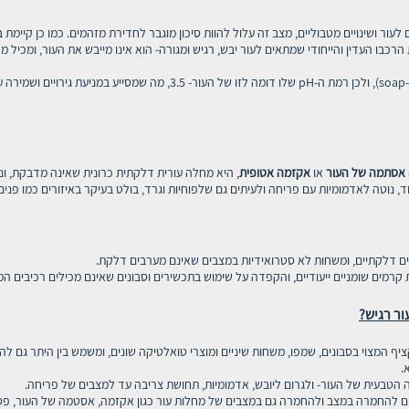
ור ושינויים מטבוליים, מצב זה עלול להוות סיכון מוגבר לחדירת מזהמים. כמו כן קיימת בק
הרכבו העדין והייחודי שמתאים לעור יבש, רגיש ומגורה- הוא אינו מייבש את העור, ומכיל
לקטופיל נחשב סבון דרמטולוגי שאינו מכיל סבון אמיתי (soap-free), ולכן רמת ה-
אסתמה של העור
או
אקזמה אטופית
, היא מחלה עורית דלקתית כרונית שאינה מדבקת, ונ
 נוטה לאדמומיות עם פריחה ולעיתים גם שלפוחיות וגרד, בולט בעיקר באיזורים כמו פנים 
ים דלקתיים, ומשחות לא סטרואידיות במצבים שאינם מערבים דלקת.
קרמים שומניים ייעודיים, והקפדה על שימוש בתכשירים וסבונים שאינם מכילים רכיבים המ
.