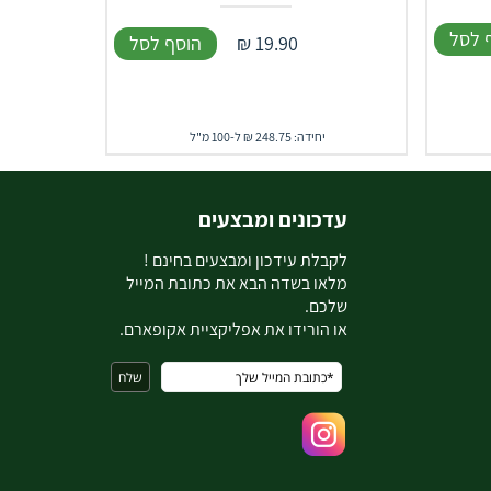
 לסל
19.90
₪
הוסף לסל
יחידה: 248.75 ₪ ל-100 מ"ל
עדכונים ומבצעים
ל
קבלת עידכון ומבצעים בחינם !
מלאו בשדה הבא את כתובת המייל
שלכם.
או הורידו את אפליקציית אקופארם.