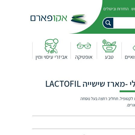
וש
החזרות וביטולים
איים
טבע
אופטיקה
אביזרי עיסוי ומין
רז שישייה LACTOFIL
ת לקטופיל. תחליב רחצה בעל נוסחה
גרים.