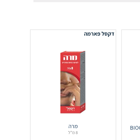
דקסל פארמה
מרה
‎BIOG
8 מ"ל