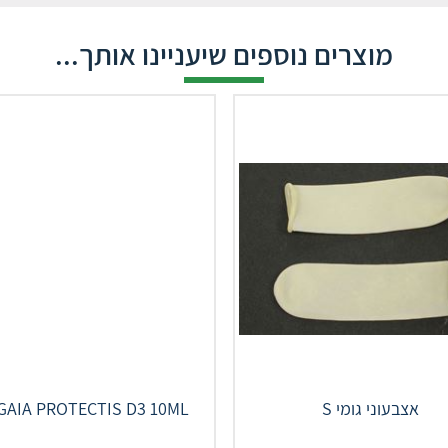
מוצרים נוספים שיעניינו אותך...
אצבעוני גומי S
AIA‎ ‎PROTECTIS‎ ‎D‎3‎ ‎10‎ML