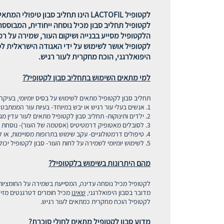
לקטופיל LACTOFIL הינו תחליב סבון טיפולי המתאים לשימוש יומיומי ויעיל, לסייע במצבים של עור יבש,עדין, אדמומי ומגורה.
לקטופיל תחליב סבון מכיל נוסחה ייחודית, המבוססת ע
הלקטופיל מסייע בבנייה ושיקום העור, שמירה על רמ
לקטופיל אושר לשימוש על ידי האגודה הישראלית לס
היפואלרגני, הוכח מחקרית לעור רגיש.
למי מתאים השימוש בתחליב סבון לקטופיל?
תחליב סבון לקטופיל מתאים לשימוש על בסיס יומיומי, בעיקר ל
1. אנשים בעלי עור רגיש או יבש במיוחד- בעיות עור הממתבטאות בגרד, אדמומיות או יובש חמור.
2. ילדים ותינוקות- תחליב סבון לקטופיל מתאים לעור עדין מגיל לידה.
3. לסובלים מאטופיק דרמטיטיס (אסטמה של העור)- נוסחת לקטופיל מתאימה לסייע באיזון העור, הרגעת הגרד והאדמומיות ושמירה על לחות.
4. טיפולים דרמטולוגיים- עקב שימוש בתרופות מסויימות, או לאחר טיפולי לייזר או פילינג, הגורמים לגירויים או רגישות בעור: סבון לקטופיל יכול לסייע בשמירה על הלחות ומניעת הגירויים.
5. לשימוש יומיומי לשמירה על לחות העור- סבון לקטופיל יכול להתאים גם למי שאינם סובלעים מבעיית עור, אך מחפשים תחליב רחצה עדין שאינו מגרה ומייבש את העור.
מהם היתרונות בשימוש בלקטופיל?
לקטופיל מכיל נוסחה עדינה, המסייעת בשמירה על החומציות
מדובר בסבון היפואלרגני,
שאינו
מכיל חומרים דטרגנטים מזיקים (כגון SLS ופראבנים) שנועדו להקצפה, וידועים כמעודדים 
לקטופיל הוכח מחקרית כמתאים לעור רגיש.
מדוע סבון לקטופיל מתאים לחולי סוכרת?