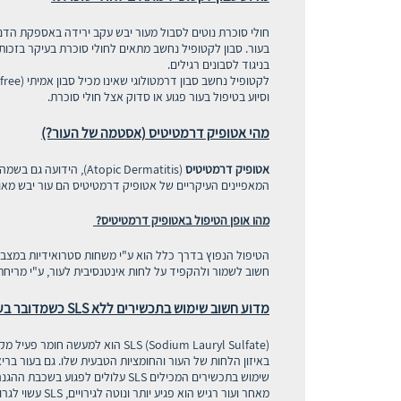
חולי סוכרת נוטים לסבול מעור יבש עקב ירידה באספקת הדם לע
בעור. סבון לקטופיל נחשב מתאים לחולי סוכרת בעיקר בזכות 
בניגוד לסבונים רגילים.
וסיוע בטיפול בעור פגוע או סדוק אצל חולי סוכרת.
מהי אטופיק דרמטיטיס (אסטמה של העור?)
אטופיק דרמטיטיס
(Atopic Dermatitis), הידועה גם בשמה
המאפיינים העיקריים של אטופיק דרמטיטיס הם עור יבש מאוד,
מהו אופן הטיפול באטופיק דרמטיטיס?
הטיפול הנפוץ בדרך כלל הוא ע"י משחות סטרואידיות במצב
חשוב לשמור ולהקפיד על לחות אינטנסיבית לעור, ע"י מריחת 
מדוע חשוב שימוש בתכשירים ללא SLS כשמדובר בעור רגיש?
באיזון הלחות של העור והחומציות הטבעית שלו. גם בעור בריא
שימוש בתכשירים המכילים SLS עלולים לפגוע בשכבת ההגנה הטבעית של העור- ולגרום ליובש, אדמומיות, תחושת צריבה עד למצבים של פריחה.
מאחר ועור רגיש הוא פגיע יותר ונוטה לגירויים, SLS עשוי לגרום להחמרה במצב ולהחמרה גם במצבים של מחלות עור כגון אקזמה, אסטמה של העור, פסוריאזיס וכו'.