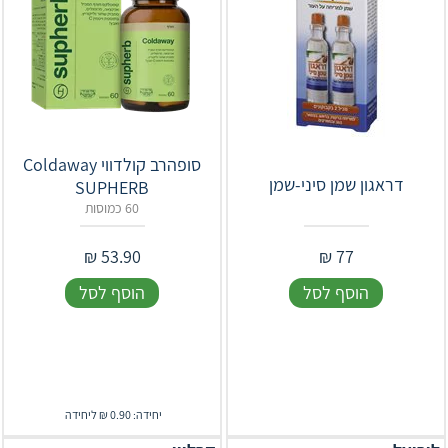
סופהרב קולדווי Coldaway
דראגון שמן סיני-שמן
SUPHERB
60 כמוסות
₪
53.90
₪
77
הוסף לסל
הוסף לסל
יחידה: 0.90 ₪ ליחידה