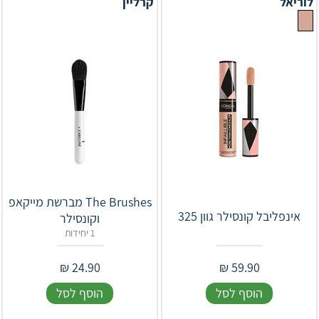
לוריאל
קרליין
The Brushes מברשת מייקאפ
וקונסילר
1 יחידות
₪
24.90
₪
59.90
הוסף לסל
הוסף לסל