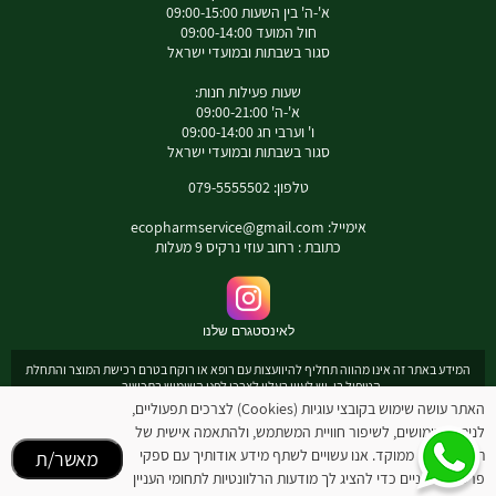
א'-ה' בין השעות 09:00-15:00
חול המועד 09:00-14:00
סגור בשבתות ובמועדי ישראל
שעות פעילות חנות:
א'-ה' 09:00-21:00
ו' וערבי חג 09:00-14:00
סגור בשבתות ובמועדי ישראל
טלפון: 079-5555502
אימייל:
ecopharmservice@gmail.com
כתובת : רחוב עוזי נרקיס 9 מעלות
לאינסטגרם שלנו
המידע באתר זה אינו מהווה תחליף להיוועצות עם רופא או רוקח בטרם רכישת המוצר והתחלת
הטיפול בו. יש לעיין בעלון לצרכן לפני השימוש בתכשיר .
מומלץ להיוועץ עם רוקח בכל הנוגע למטרות ואופן השימוש , תופעות לוואי ואינטראקציה עם
האתר עושה שימוש בקובצי עוגיות (Cookies) לצרכים תפעוליים,
תכשירים אחרים.
לניתוח שימושים, לשיפור חוויית המשתמש, ולהתאמה אישית של
המחירים בתוקף לרכישה באתר בלבד - להתייעצות עם רוקח: 0795555502
תוכן ופרסום ממוקד. אנו עשויים לשתף מידע אודותיך עם ספקי
מאשר/ת
ובנוסף כתובת דואר אלקטרוני
ecopharmservice@gmail.com
פרסום חיצוניים כדי להציג לך מודעות הרלוונטיות לתחומי העניין