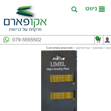
ניווט
0
079-5555502
ראשי
>
טיפוח שיער
>
אביזרים לשיער
>
סיכות סבתא צמודות זהב S