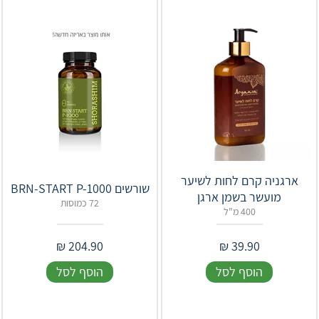
ארגניה קרם לחות לשיער
שורשים ‎BRN-START P-1000
מועשר בשמן ארגן
72 כמוסות
400 מ"ל
₪
204.90
₪
39.90
הוסף לסל
הוסף לסל