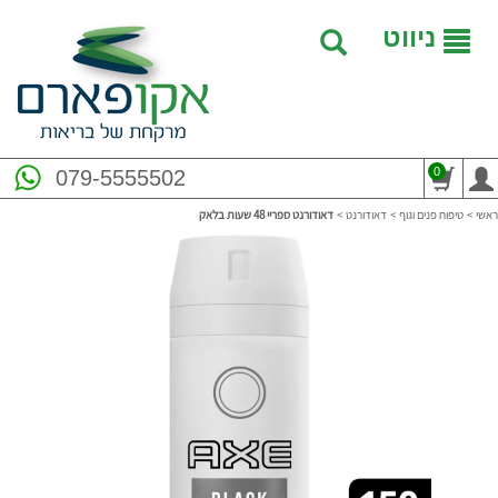
ניווט
0
079-5555502
ראשי
>
טיפוח פנים וגוף
>
דאודורנט
>
דאודורנט ספריי 48 שעות בלאק