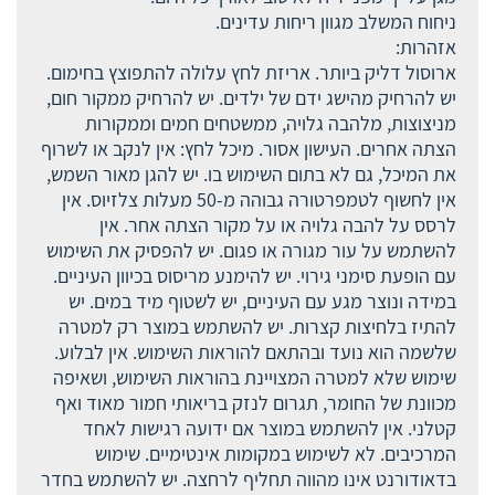
ניחוח המשלב מגוון ריחות עדינים.
אזהרות:
ארוסול דליק ביותר. אריזת לחץ עלולה להתפוצץ בחימום.
יש להרחיק מהישג ידם של ילדים. יש להרחיק ממקור חום,
מניצוצות, מלהבה גלויה, ממשטחים חמים וממקורות
הצתה אחרים. העישון אסור. מיכל לחץ: אין לנקב או לשרוף
את המיכל, גם לא בתום השימוש בו. יש להגן מאור השמש,
אין לחשוף לטמפרטורה גבוהה מ-50 מעלות צלזיוס. אין
לרסס על להבה גלויה או על מקור הצתה אחר. אין
להשתמש על עור מגורה או פגום. יש להפסיק את השימוש
עם הופעת סימני גירוי. יש להימנע מריסוס בכיוון העיניים.
במידה ונוצר מגע עם העיניים, יש לשטוף מיד במים. יש
להתיז בלחיצות קצרות. יש להשתמש במוצר רק למטרה
שלשמה הוא נועד ובהתאם להוראות השימוש. אין לבלוע.
שימוש שלא למטרה המצויינת בהוראות השימוש, ושאיפה
מכוונת של החומר, תגרום לנזק בריאותי חמור מאוד ואף
קטלני. אין להשתמש במוצר אם ידועה רגישות לאחד
המרכיבים. לא לשימוש במקומות אינטימיים. שימוש
בדאודורנט אינו מהווה תחליף לרחצה. יש להשתמש בחדר