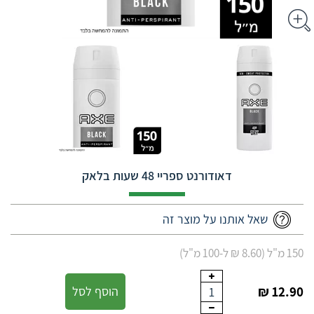
דאודורנט ספריי 48 שעות בלאק
שאל אותנו על מוצר זה
150 מ"ל (8.60 ₪ ל-100 מ"ל)
12.90 ₪
הוסף לסל
1