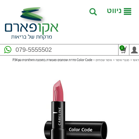
ניווט
0
079-5555502
ראשי
>
מוצרי איפור
>
איפור שפתיים
>
Color Code סדרת שפתונים מועשרת בחומצה היאלורונית-גוון P34