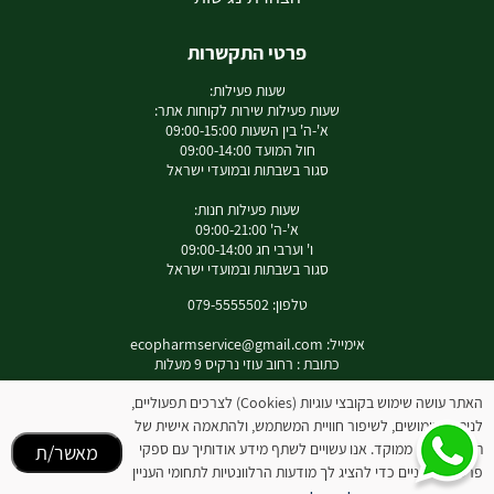
פרטי התקשרות
שעות פעילות:
שעות פעילות שירות לקוחות אתר:
א'-ה' בין השעות 09:00-15:00
חול המועד 09:00-14:00
סגור בשבתות ובמועדי ישראל
שעות פעילות חנות:
א'-ה' 09:00-21:00
ו' וערבי חג 09:00-14:00
סגור בשבתות ובמועדי ישראל
טלפון: 079-5555502
אימייל:
ecopharmservice@gmail.com
כתובת : רחוב עוזי נרקיס 9 מעלות
האתר עושה שימוש בקובצי עוגיות (Cookies) לצרכים תפעוליים,
לניתוח שימושים, לשיפור חוויית המשתמש, ולהתאמה אישית של
תוכן ופרסום ממוקד. אנו עשויים לשתף מידע אודותיך עם ספקי
לאינסטגרם שלנו
מאשר/ת
פרסום חיצוניים כדי להציג לך מודעות הרלוונטיות לתחומי העניין
המידע באתר זה אינו מהווה תחליף להיוועצות עם רופא או רוקח בטרם רכישת המוצר והתחלת