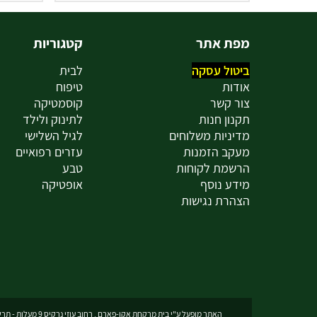
מפת אתר
קטגוריות
ביטול עסקה
לבית
אודות
טיפוח
צור קשר
קוסמטיקה
תקנון חנות
לתינוק ולילד
מדיניות משלוחים
לגיל השלישי
מעקב הזמנות
עזרים רפואיים
הרשמת לקוחות
טבע
מידע נוסף
אופטיקה
הצהרת נגישות
האתר מופעל ע"י בית מרקחת אקו-פארם , רחוב עוזי נרקיס 9 מעלות - תרשיחא