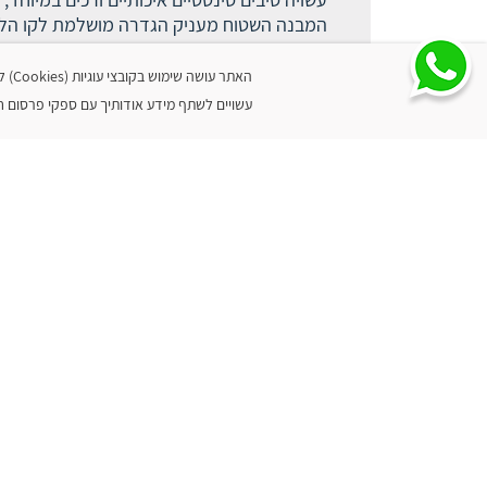
המבנה השטוח מעניק הגדרה מושלמת לקו הלס
האתר
עשויים לשתף מידע אודותיך עם ספקי פרסום חיצ
מידע נוסף
מק"ט מוצר
7290104963520
קוד ירפא
58670
שם יצרן
קרליין
תכולה
1 יחידות (24.90 ₪ ליחידה)
זמן אספקה
3-7 ימי עסקים
חוות דעת על המוצר
0
חוות דעת
(אין דירוג)