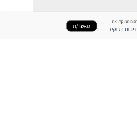
כן ופרסום ממוקד. אנו
מאשר/ת
יניות הקוקיז
הוסף חוות דעת