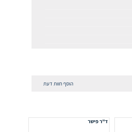
הוסף חוות דעת
ד"ר פישר