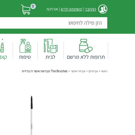
0
התחבר
|
משתמש חדש
| אורח/ת
תרופות ללא מרשם
לבית
טיפוח
קוס
ראשי
>
אביזרים
>
אביזרי איפור
>
The Brushes מברשת איפור דו צדדית