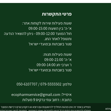
פרטי התקשרות
שעות פעילות שירות לקוחות אתר:
א'-ה' בין השעות 09:00-15:00
חול המועד 09:00-12:00 - ניתן להשאיר הודעה
ותטופל לאחר החג.
סגור בשבתות ובמועדי ישראל
שעות פעילות חנות:
א'-ה' 09:00-21:00
ו' וערבי חג 09:00-14:00
סגור בשבתות ובמועדי ישראל
טלפון:
079-5555502
/
050-6107707
אימייל:
ecopharmservice@gmail.com
כתובת : רחוב עוזי נרקיס 9 מעלות
המידע באתר זה אינו מהווה תחליף להיוועצות עם רופא או רוקח בטרם רכישת המוצר וה
מומלץ להיוועץ עם רוקח בכל הנוגע למטרות ואופן השימוש , תופעות לוואי ואינטראקצ