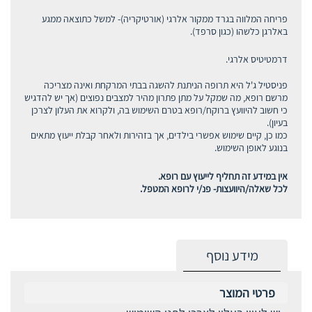
פריחה המלווה בגרד ממקור אלרגי (אורטיקריה)- למשל כתוצאה ממגע
באלרגן כלשהו (כגון סרפד).
דרמטיטיס אלרגי.
פניסטיל ג'ל היא תרופה הניתנת להשגה בבתי המרקחת ואינה מצריכה
מרשם רופא, מה שמקל על מתן פתרון מהיר למצבים נפוצים (אך יש להדגיש
כי חשוב להיוועץ ברוקח/רופא בטרם השימוש בה, ולקרוא את העלון לצרכן
בעיון).
כמו כן, קיים שימוש אפשרי בילדים, אך בזהירות ולאחר קבלת ייעוץ מתאים
בנוגע לאופן השימוש.
אין במידע זה תחליף לייעוץ עם רופא.
לכל שאלה/היוועצות- פנ/י לרופא המטפל.
מידע נוסף
פרטי המוצר