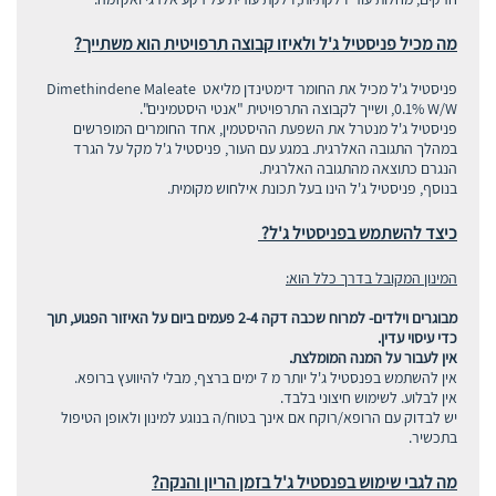
מה מכיל פניסטיל ג'ל ולאיזו קבוצה תרפויטית הוא משתייך?
פניסטיל ג'ל מכיל את החומר דימטינדן מליאט Dimethindene Maleate
0.1% W/W, ושייך לקבוצה התרפויטית "אנטי היסטמינים".
פניסטיל ג'ל מנטרל את השפעת ההיסטמין, אחד החומרים המופרשים
במהלך התגובה האלרגית. במגע עם העור, פניסטיל ג'ל מקל על הגרד
הנגרם כתוצאה מהתגובה האלרגית.
בנוסף, פניסטיל ג'ל הינו בעל תכונת אילחוש מקומית.
כיצד להשתמש בפניסטיל ג'ל?
המינון המקובל בדרך כלל הוא:
מבוגרים וילדים- למרוח שכבה דקה 2-4 פעמים ביום על האיזור הפגוע, תוך
כדי עיסוי עדין.
אין לעבור על המנה המומלצת.
אין להשתמש בפנסטיל ג'ל יותר מ 7 ימים ברצף, מבלי להיוועץ ברופא.
אין לבלוע. לשימוש חיצוני בלבד.
יש לבדוק עם הרופא/רוקח אם אינך בטוח/ה בנוגע למינון ולאופן הטיפול
בתכשיר.
מה לגבי שימוש בפנסטיל ג'ל בזמן הריון והנקה?