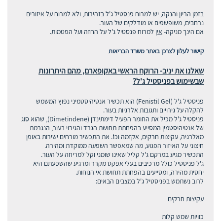
בזמן הריון והנקה, יש למרוח פנסטיל ג'ל בזהירות, ולא למרוח על איזורים
נרחבים, משופשפים או מודלקים של העור.
אם הינך מניקה-
אין
למרוח פנסטיל ג'ל על החזה ועל הפטמות.
קישור לעלון לצרכן באתר משרד הבריאות
שאלנו את יניב- הרוקח הראשי באקופארם, מהם היתרונות
שבשימוש בפניסטיל ג'ל?
פניסטיל ג'ל (Fenistil Gel) הוא תכשיר אנטיהיסטמיני נפוץ המשמש
להקלה על גירויים ותגובות אלרגיות בעור.
פניסטיל ג'ל מכיל את החומר הפעיל דימתינדן (Dimetindene), שהוא סוג
של אנטיהיסטמין המסייע בהפחתת תחושת הגרד והגירוי בעור, הנגרמת
מאלרגיה, עקיצות חרקים, אקזמה וכו'. את התכשיר מורחים ישירות באופן
חיצוני על האיזור הפגוע, מה שמאפשר השפעה ממוקדת ומהירה.
התכשיר מגיע במרקם ג'ל קליל שאינו שומני וקל למריחה על העור.
ג'ל פניסטיל כולל מרכיבים בעלי אפקט מקרר ומרגיע שהשפעתם היא
יחסית מהירה, ומסייעים בהפחתת תחושת אי הנוחות.
לרוב נשתמש בפניסטיל ג'ל במצבים הבאים:
עקיצות חרקים
כוויות שמש קלות