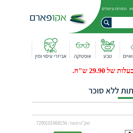
וש
החזרות וביטולים
איים
טבע
אופטיקה
אביזרי עיסוי ומין
29.9 ש"ח.
ות ללא סוכר
מק"ט מוצר: 7290101868156