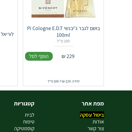
בושם לגבר ג'יבנשי Pi Cologne E.D.T
לוריאל 
100ml
100 מ"ל
229
₪
הוסף לסל
יחידה: 229 ₪ ל-100 מ"ל
מפת אתר
קטגוריות
ביטול עסקה
לבית
אודות
טיפוח
צור קשר
קוסמטיקה