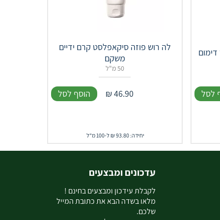
לה רוש פוזה סיקאפלסט קרם ידיים
דימום
משקם
50 מ"ל
 לסל
46.90
₪
הוסף לסל
יחידה: 93.80 ₪ ל-100 מ"ל
עדכונים ומבצעים
ל
קבלת עידכון ומבצעים בחינם !
מלאו בשדה הבא את כתובת המייל
שלכם.