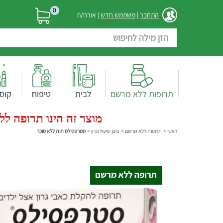
0
התחבר
|
משתמש חדש
| אורח/ת
תרופות ללא מרשם
לבית
טיפוח
קוס
מוצר זה הינו תרופה ללא
ראשי
>
תרופות ללא מרשם
>
צינון שיעול וגרון
>
סטרפסילס תות ללא סוכר