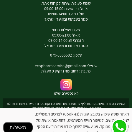
שעות פעילות שירות לקוחות אתר:
א'-ה' בין השעות 09:00-15:00
חול המועד 09:00-14:00
סגור בשבתות ובמועדי ישראל
שעות פעילות חנות:
א'-ה' 09:00-21:00
ו' וערבי חג 09:00-14:00
סגור בשבתות ובמועדי ישראל
טלפון: 079-5555502
אימייל:
ecopharmservice@gmail.com
כתובת : רחוב עוזי נרקיס 9 מעלות
לאינסטגרם שלנו
המידע באתר זה אינו מהווה תחליף להיוועצות עם רופא או רוקח בטרם רכישת המוצר והתחלת
הטיפול בו. יש לעיין בעלון לצרכן לפני השימוש בתכשיר .
מומלץ להיוועץ עם רוקח בכל הנוגע למטרות ואופן השימוש , תופעות לוואי ואינטראקציה עם
האתר עושה שימוש בקובצי עוגיות (Cookies) לצרכים תפעוליים,
תכשירים אחרים.
לניתוח שימושים, לשיפור חוויית המשתמש, ולהתאמה אישית של
המחירים בתוקף לרכישה באתר בלבד - להתייעצות עם רוקח: 0795555502
תוכן ופרסום ממוקד. אנו עשויים לשתף מידע אודותיך עם ספקי
מאשר/ת
ובנוסף כתובת דואר אלקטרוני
ecopharmservice@gmail.com