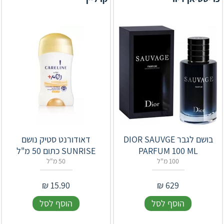
בושם לגבר DIOR SAUVGE
דאודורנט סטיק נושם
PARFUM 100 ML
SUNRISE כתום 50 מ"ל
100 מ"ל
50 מ"ל
₪
15.90
₪
629
הוסף לסל
הוסף לסל