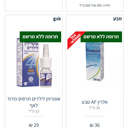
יחידה: 190 ₪ ל-100 מ"ל
טבע
gsk
אוטריוין לילדים תרסיס מדוד
אלרין AF טבע
לאף
30 מ"ל
10 מ"ל
₪
29
₪
36