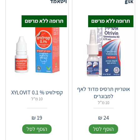
gsk
ויטאמד
אוטריוין תרסיס מדוד לאף
קסילוויט % 0.1 XYLOVIT
למבוגרים
10 מ"ל
10 מ"ל
₪
19
₪
24
הוסף לסל
הוסף לסל