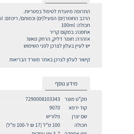
התרופה מיועדת לטיפול בפטריות.
הרכב החומר(ים) הפעיל(ים) וכמותם/ ריכוזם: Salicylic acid 3% Alcohol
תכולה: 100ml
אחסנה: במקום קריר
אזהרה: חומר דליק, הרחק מאש!
יש לעיין בעלון לצרכן לפני השימוש
קישור לעלון לצרכן באתר משרד הבריאות
מידע נוסף
מק"ט מוצר
7290008103343
קוד ירפא
9070
שם יצרן
פלוריש
תכולה
100 מ"ל (17 ₪ ל-100 מ"ל)
זמן אספקה
3-7 ימי עסקים