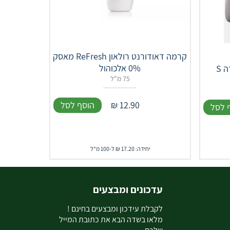
קרמה דאודורנט רולאון ReFresh מאסק
0% אלכוהול
 S
75 מ"ל
12.90
₪
הוסף לסל
 לסל
יחידה: 17.20 ₪ ל-100 מ"ל
עדכונים ומבצעים
ל
קבלת עידכון ומבצעים בחינם !
מלאו בשדה הבא את כתובת המייל