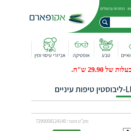
וש
החזרות וביטולים
איים
טבע
אופטיקה
אביזרי עיסוי ומין
29.9 ש"ח.
ים
מק"ט מוצר: 7290008124140