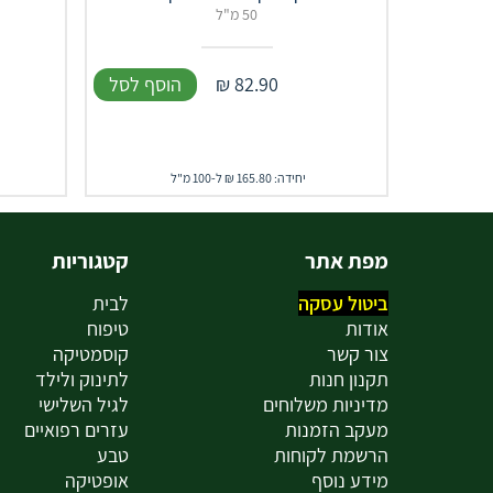
50 מ"ל
82.90
₪
הוסף לסל
יחידה: 165.80 ₪ ל-100 מ"ל
מפת אתר
קטגוריות
ביטול עסקה
לבית
אודות
טיפוח
צור קשר
קוסמטיקה
תקנון חנות
לתינוק ולילד
מדיניות משלוחים
לגיל השלישי
מעקב הזמנות
עזרים רפואיים
הרשמת לקוחות
טבע
מידע נוסף
אופטיקה