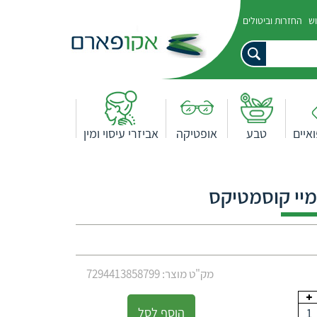
וש
החזרות וביטולים
איים
טבע
אופטיקה
אביזרי עיסוי ומין
יי קוסמטיקס
מק"ט מוצר: 7294413858799
הוסף לסל
1