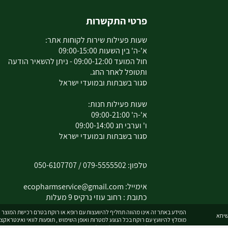
פרטי התקשרות
שעות פעילות שירות לקוחות אתר:
א'-ה' בין השעות 09:00-15:00
חול המועד 09:00-12:00 - ניתן להשאיר הודעה
ותטופל לאחר החג.
סגור בשבתות ובמועדי ישראל
שעות פעילות חנות:
א'-ה' 09:00-21:00
ו' וערבי חג 09:00-14:00
סגור בשבתות ובמועדי ישראל
טלפון:
079-5555502
/
050-6107707
אימייל:
ecopharmservice@gmail.com
כתובת : רחוב עוזי נרקיס 9 מעלות
המידע באתר זה אינו מהווה תחליף להיוועצות עם רופא או רוקח בטרם רכישת המוצר וה
מומלץ להיוועץ עם רוקח בכל הנוגע למטרות ואופן השימוש , תופעות לוואי ואינטראקצ
המחירים בתוקף לרכישה באתר בלבד - להתייעצות עם רוקח:
0795555502
ובנוסף כ