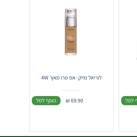
לוריאל מייק -אפ טרו מאץ' 4W
 לסל
69.90
₪
הוסף לסל