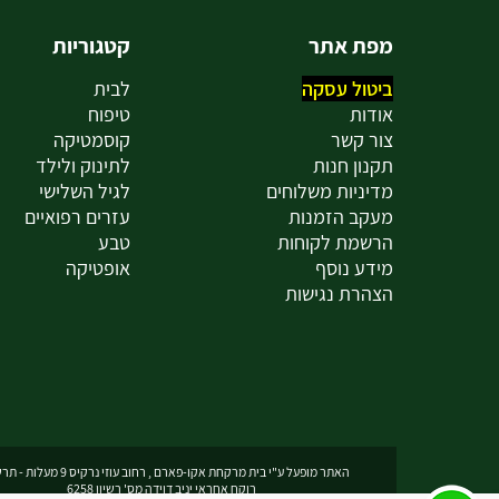
מפת אתר
קטגוריות
ביטול עסקה
לבית
אודות
טיפוח
צור קשר
קוסמטיקה
תקנון חנות
לתינוק ולילד
מדיניות משלוחים
לגיל השלישי
מעקב הזמנות
עזרים רפואיים
הרשמת לקוחות
טבע
מידע נוסף
אופטיקה
הצהרת נגישות
האתר מופעל ע"י בית מרקחת אקו-פארם , רחוב עוזי נרקיס 9 מעלות - תרשיחא
רוקח אחראי יניב דוידה מס' רשיון 6258